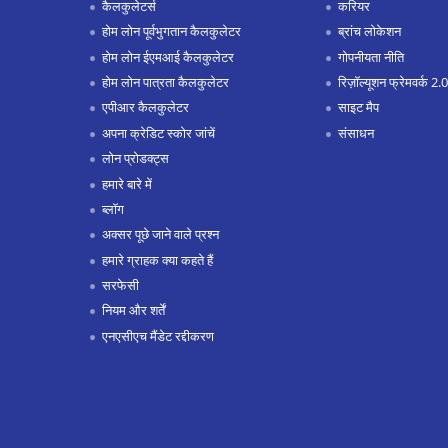
कैलकुलेटर्स
करियर
होम लोन पूर्वभुगतान कैलकुलेटर
ब्रांच लोकेशन
होम लोन ईएमआई कैलकुलेटर
गोपनीयता नीति
होम लोन पात्रता कैलकुलेटर
रिज़ॉल्यूशन फ्रेमवर्क 2.0
एपीआर कैलकुलेटर
साइट मैप
अपना क्रेडिट स्कोर जांचें
संसाधन
लोन प्रोडक्ट्स
हमारे बारे में
ब्लॉग
अक्सर पूछे जाने वाले प्रश्न
हमारे ग्राहक क्या कहते हैं
सरफेसी
नियम और शर्तें
एनएसीएच मैंडेट रद्दीकरण