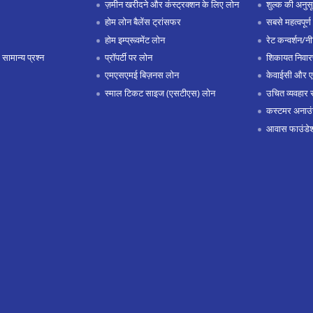
ज़मीन खरीदने और कंस्ट्रक्शन के लिए लोन
शुल्क की अनुस
होम लोन बैलेंस ट्रांसफर
सबसे महत्वपूर्ण 
होम इम्प्रूवमेंट लोन
रेट कन्वर्शन/न
 सामान्य प्रश्न
प्रॉपर्टी पर लोन
शिकायत निवार
एमएसएमई बिज़नस लोन
केवाईसी और 
स्माल टिकट साइज (एसटीएस) लोन
उचित व्यवहार 
कस्टमर अनाउं
आवास फाउंडे