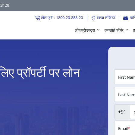
28128
टोल फ्री : 1800-20-888-20
शाखा लोकेटर
कर
लोन प्रोडक्ट्स
एम्पलॉई कॉर्नर
इ
 लिए प्रॉपर्टी पर लोन
First Na
Last Na
+91
Email
*