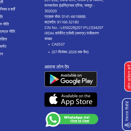
ूची
मानसरोवर इंडस्ट्रियल एरिया, जयपुर -
नियम व शर्तें
302020
ग्राहक सेवा:
0141-6618888
.
ीति
वाट्सऐप:
91166-32180
ण नीति
CIN No. : L65922RJ2011PLC034297
एएमएल नीति
IRDAI कॉर्पोरेट एजेंसी (समग्र) पंजीकरण
संख्या
संहिता
CA0537
समेंट
(07-दिसंबर-2026 तक वैध)
शन
आवास लोन ऐप
लोन आवेदन क
रेफरल रिवॉर्ड