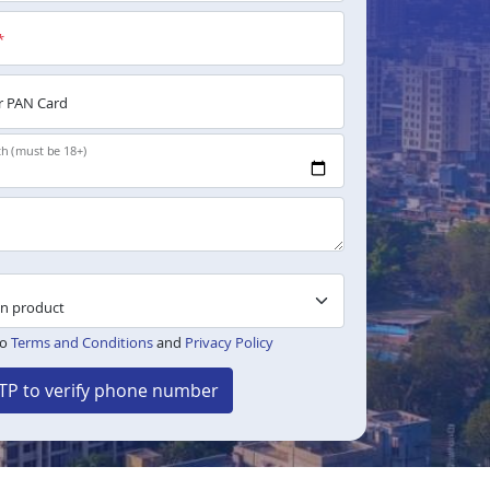
*
 PAN Card
th (must be 18+)
to
Terms and Conditions
and
Privacy Policy
TP to verify phone number