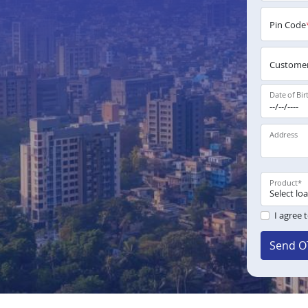
Pin Code
Customer
Date of Bir
Address
Product
*
I agree 
Send O