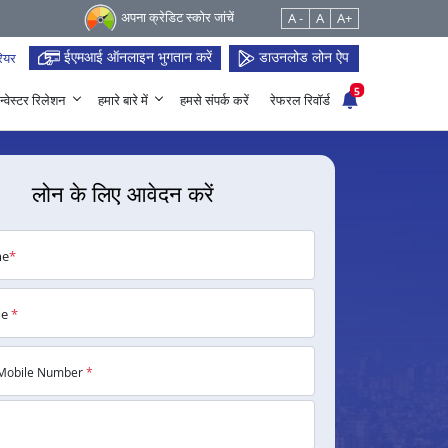
अपना क्रेडिट स्कोर जांचें
A -
A
A+
ईएमआई ऑनलाइन भुगतान करें
डाउनलोड लोन ऐप
ियर
5
न्वेस्टर रिलेशन
हमारे बारे में
हमसे संपर्क करें
रेफरल रिवॉर्ड
लोन के लिए आवेदन करें
me
*
me
*
Mobile Number
*