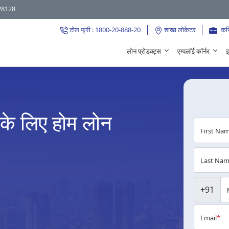
28128
टोल फ्री : 1800-20-888-20
शाखा लोकेटर
कर
लोन प्रोडक्ट्स
एम्पलॉई कॉर्नर
इ
 के लिए होम लोन
First Na
Last Na
+91
Email
*