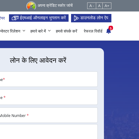
अपना क्रेडिट स्कोर जांचें
A -
A
A+
ईएमआई ऑनलाइन भुगतान करें
डाउनलोड लोन ऐप
ियर
5
न्वेस्टर रिलेशन
हमारे बारे में
हमसे संपर्क करें
रेफरल रिवॉर्ड
लोन के लिए आवेदन करें
me
*
me
*
Mobile Number
*