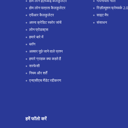
होम लोन ईएमआई कैलकुलेटर
गोपनीयता नीति
होम लोन पात्रता कैलकुलेटर
रिज़ॉल्यूशन फ्रेमवर्क 2.0
एपीआर कैलकुलेटर
साइट मैप
अपना क्रेडिट स्कोर जांचें
संसाधन
लोन प्रोडक्ट्स
हमारे बारे में
ब्लॉग
अक्सर पूछे जाने वाले प्रश्न
हमारे ग्राहक क्या कहते हैं
सरफेसी
नियम और शर्तें
एनएसीएच मैंडेट रद्दीकरण
हमें फॉलो करें