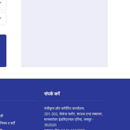
कुरुक्षेत्र मे होम लोन
यमुना नगर मे होम लोन
करनाल मे होम लोन
रेवाड़ी मे होम लोन
गुरुग्राम मे होम लोन
फरीदाबाद मे होम लोन
संपर्क करें
पंजीकृत और कॉर्पोरेट कार्यालय:
201-202, सेकंड फ्लोर, साउथ एन्ड स्क्वायर,
ूची
मानसरोवर इंडस्ट्रियल एरिया, जयपुर -
नियम व शर्तें
302020