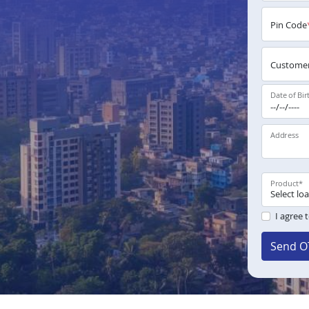
Pin Code
Customer
Date of Bir
Address
Product
*
I agree 
Send O