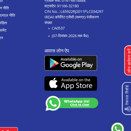
ग्राहक सेवा:
0141-6618888
.
ीति
वाट्सऐप:
91166-32180
ण नीति
CIN No. : L65922RJ2011PLC034297
एएमएल नीति
IRDAI कॉर्पोरेट एजेंसी (समग्र) पंजीकरण
संख्या
संहिता
CA0537
समेंट
(07-दिसंबर-2026 तक वैध)
शन
आवास लोन ऐप
लोन आवेदन क
रेफरल रिवॉर्ड