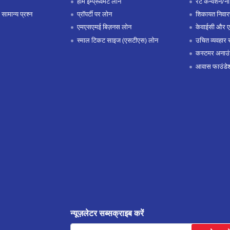
होम इम्प्रूवमेंट लोन
रेट कन्वर्शन/न
 सामान्य प्रश्न
प्रॉपर्टी पर लोन
शिकायत निवार
एमएसएमई बिज़नस लोन
केवाईसी और 
स्माल टिकट साइज (एसटीएस) लोन
उचित व्यवहार 
कस्टमर अनाउं
आवास फाउंडे
न्यूज़लेटर सब्सक्राइब करें