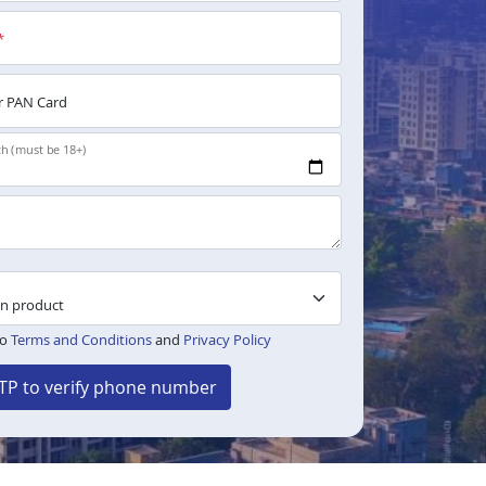
*
 PAN Card
th (must be 18+)
to
Terms and Conditions
and
Privacy Policy
TP to verify phone number