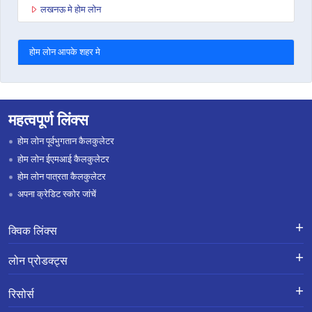
लखनऊ मे होम लोन
होम लोन आपके शहर मे
महत्वपूर्ण लिंक्स
होम लोन पूर्वभुगतान कैलकुलेटर
होम लोन ईएमआई कैलकुलेटर
होम लोन पात्रता कैलकुलेटर
अपना क्रेडिट स्कोर जांचें
क्विक लिंक्स
लोन के लिए एप्लाई करें
शिकायतों का निवारण-एक्स-ग्रेशिया पेमेंट
लोन प्रोडक्ट्स
स्कीम
लोन प्रोडक्ट्स
करियर
होम लोन
हमारे बारे में
रिसोर्स
ब्रांच लोकेशन
ज़मीन खरीदने और कंस्ट्रक्शन के लिए लोन
ब्लॉग