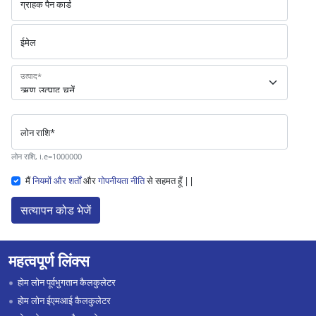
ग्राहक पैन कार्ड
ईमेल
उत्पाद
*
लोन राशि
*
लोन राशि, i.e=1000000
मैं
नियमों और शर्तों
और
गोपनीयता नीति
से सहमत हूँ ||
सत्यापन कोड भेजें
महत्वपूर्ण लिंक्स
होम लोन पूर्वभुगतान कैलकुलेटर
होम लोन ईएमआई कैलकुलेटर