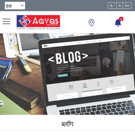
A -
A
A+
5
ब्लॉग