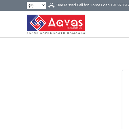
Give Missed Call for Home Loan
+91 97061