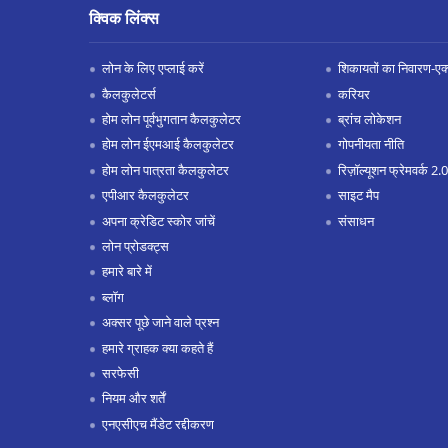
क्विक लिंक्स
लोन के लिए एप्लाई करें
शिकायतों का निवारण-एक्स
कैलकुलेटर्स
करियर
होम लोन पूर्वभुगतान कैलकुलेटर
ब्रांच लोकेशन
होम लोन ईएमआई कैलकुलेटर
गोपनीयता नीति
होम लोन पात्रता कैलकुलेटर
रिज़ॉल्यूशन फ्रेमवर्क 2.0
एपीआर कैलकुलेटर
साइट मैप
अपना क्रेडिट स्कोर जांचें
संसाधन
लोन प्रोडक्ट्स
हमारे बारे में
ब्लॉग
अक्सर पूछे जाने वाले प्रश्न
हमारे ग्राहक क्या कहते हैं
सरफेसी
नियम और शर्तें
एनएसीएच मैंडेट रद्दीकरण