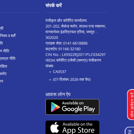
संपर्क करें
पंजीकृत और कॉर्पोरेट कार्यालय:
201-202, सेकंड फ्लोर, साउथ एन्ड स्क्वायर,
ूची
मानसरोवर इंडस्ट्रियल एरिया, जयपुर -
नियम व शर्तें
302020
ग्राहक सेवा:
0141-6618888
.
ीति
वाट्सऐप:
91166-32180
ण नीति
CIN No. : L65922RJ2011PLC034297
एएमएल नीति
IRDAI कॉर्पोरेट एजेंसी (समग्र) पंजीकरण
संख्या
संहिता
CA0537
समेंट
(07-दिसंबर-2026 तक वैध)
शन
आवास लोन ऐप
लोन आवेदन क