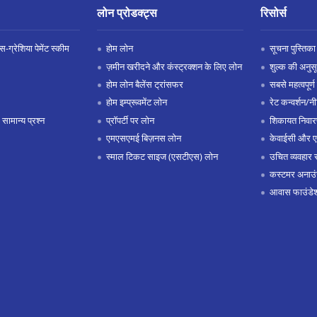
लोन प्रोडक्ट्स
रिसोर्स
-ग्रेशिया पेमेंट स्कीम
होम लोन
सूचना पुस्तिका
ज़मीन खरीदने और कंस्ट्रक्शन के लिए लोन
शुल्क की अनुस
होम लोन बैलेंस ट्रांसफर
सबसे महत्वपूर्ण 
होम इम्प्रूवमेंट लोन
रेट कन्वर्शन/न
 सामान्य प्रश्न
प्रॉपर्टी पर लोन
शिकायत निवार
एमएसएमई बिज़नस लोन
केवाईसी और 
स्माल टिकट साइज (एसटीएस) लोन
उचित व्यवहार 
कस्टमर अनाउं
आवास फाउंडे