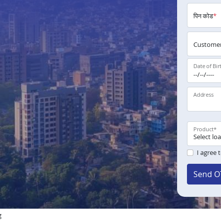
पिन कोड
*
Customer
Date of Bir
Address
Product
*
I agree 
Send O
g