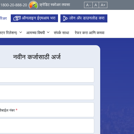
क्रेडिट स्कोअर तपासा
 1800-20-888-20
A -
A
A+
ऑनलाइन ईएमआय भरा
लोन ॲप डाउनलोड करा
रिअर
हेस्टर रिलेशन)
आमच्या विषयी
संपर्क साधा
रेफर करा आणि कमवा
नवीन कर्जासाठी अर्ज
मोबाईल नंबर
*