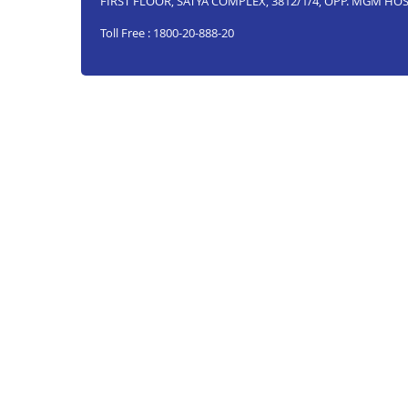
FIRST FLOOR, SATYA COMPLEX, 3812/1/4, OPP. MGM HO
Toll Free : 1800-20-888-20