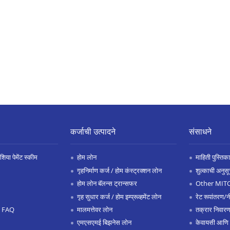
कर्जाची उत्पादने
संसाधने
िया पेमेंट स्कीम
होम लोन
माहिती पुस्तिका
गृहनिर्माण कर्ज / होम कंस्ट्रक्शन लोन
शुल्काची अनुसू
होम लोन बॅलन्स ट्रान्सफर
Other MIT
गृह सुधार कर्ज / होम इम्प्रूव्हमेंट लोन
रेट रूपांतरण/न
.0 FAQ
मालमत्तेवर लोन
तक्रार निवारण
एमएसएमई बिझनेस लोन
केवायसी आणि