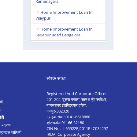
Ramanagara
Home Improvement Loan In
Vijaypur
Home Improvement Loan In
Sarjapur Road Bangalore
Home Improvement Loan In
Kanakapura
Home Improvement Loan In
Athani
संपर्क साधा
Home Improvement Loan In
Bagalkote
Registered And Corporate Office:
Home Improvement Loan In
201-202, दुसरा मजला, साउथ एंड स्क्वेअर,
ची
Chamrajnagar
मानसरोवर इंडस्ट्रियल एरिया,
C
जयपूर-302020
Home Improvement Loan In
ग्राहक सेवा :
0141-6618888
.
ीती
Kolar
व्हॉट्सॲप:
91166-32180
 यंत्रणा
CIN No. : L65922RJ2011PLC034297
Home Improvement Loan In
 एएमएल पॉलिसी
IRDAI Corporate Agency
Gangavathi