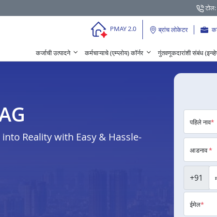
टोल:
PMAY 2.0
ब्रांच लोकेटर
क
कर्जाची उत्पादने
कर्मचाऱ्याचे (एम्प्लोय) कॉर्नर
गुंतवणूकदारांशी संबंध (इन्व्
ADAG
पहिले नाव
*
nto Reality with Easy & Hassle-
आडनाव
*
+91
ईमेल
*