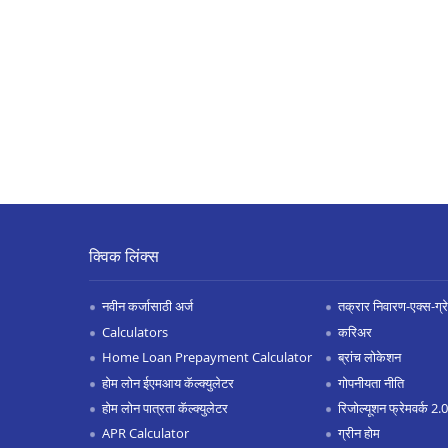
क्विक लिंक्स
नवीन कर्जासाठी अर्ज
तक्रार निवारण-एक्स-ग्रेश
Calculators
करिअर
Home Loan Prepayment Calculator
ब्रांच लोकेशन
होम लोन ईएमआय कॅल्क्युलेटर
गोपनीयता नीति
होम लोन पात्रता कॅल्क्युलेटर
रिजोल्यूशन फ्रेमवर्क 2
APR Calculator
ग्रीन होम