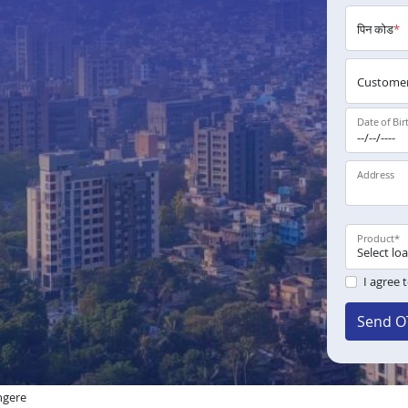
पिन कोड
*
Customer
Date of Bir
Address
Product
*
I agree 
Send O
angere