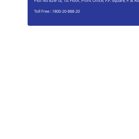
Plot No 829/1a, 1st Floor, Front Office, P.P. Square, P. B
Toll Free : 1800-20-888-20