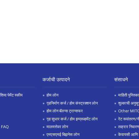
कर्जाची उत्पादने
संसाधने
िया पेमेंट स्कीम
होम लोन
माहिती पुस्तिका
गृहनिर्माण कर्ज / होम कंस्ट्रक्शन लोन
शुल्काची अनुसू
होम लोन बॅलन्स ट्रान्सफर
Other MIT
गृह सुधार कर्ज / होम इम्प्रूव्हमेंट लोन
रेट रूपांतरण/न
.0 FAQ
मालमत्तेवर लोन
तक्रार निवारण
एमएसएमई बिझनेस लोन
केवायसी आणि