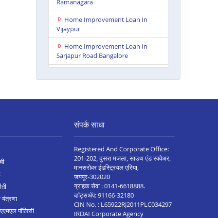
Ramanagara
Home Improvement Loan In
Vijaypur
Home Improvement Loan In
Sarjapur Road Bangalore
Home Improvement Loan In
Kanakapura
Home Improvement Loan In
Athani
संपर्क साधा
Home Improvement Loan In
Bagalkote
Registered And Corporate Office:
Home Improvement Loan In
201-202, दुसरा मजला, साउथ एंड स्क्वेअर,
ची
Chamrajnagar
मानसरोवर इंडस्ट्रियल एरिया,
C
जयपूर-302020
Home Improvement Loan In
ग्राहक सेवा :
0141-6618888
.
ीती
Kolar
व्हॉट्सॲप:
91166-32180
 यंत्रणा
CIN No. : L65922RJ2011PLC034297
Home Improvement Loan In
 एएमएल पॉलिसी
IRDAI Corporate Agency
Gangavathi