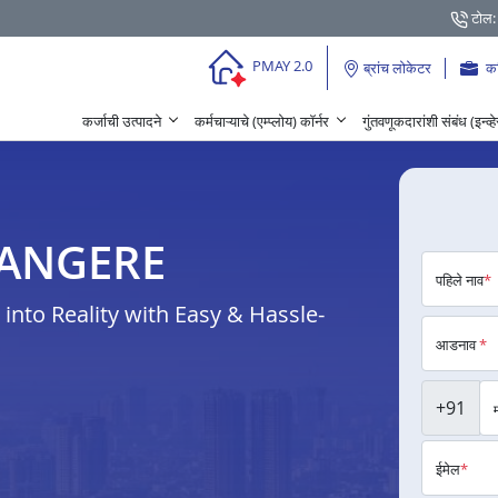
टोल:
PMAY 2.0
ब्रांच लोकेटर
क
कर्जाची उत्पादने
कर्मचाऱ्याचे (एम्प्लोय) कॉर्नर
गुंतवणूकदारांशी संबंध (इन्व्
DAVANGERE
पहिले नाव
*
nto Reality with Easy & Hassle-
आडनाव
*
+91
ईमेल
*