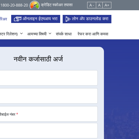
क्रेडिट स्कोअर तपासा
 1800-20-888-20
A -
A
A+
ऑनलाइन ईएमआय भरा
लोन ॲप डाउनलोड करा
रिअर
हेस्टर रिलेशन)
आमच्या विषयी
संपर्क साधा
रेफर करा आणि कमवा
नवीन कर्जासाठी अर्ज
मोबाईल नंबर
*