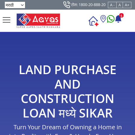
टोल: 1800-20-888-20
A -
A
A+
5
LAND PURCHASE
AND
CONSTRUCTION
LOAN मध्ये SIKAR
Turn Your Dream of Owning a Home in