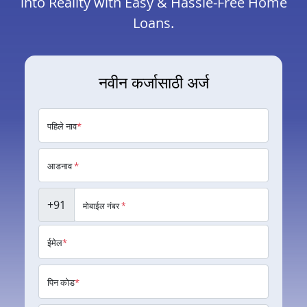
into Reality with Easy & Hassle-Free Home
Loans.
नवीन कर्जासाठी अर्ज
पहिले नाव
*
आडनाव
*
+91
मोबाईल नंबर
*
ईमेल
*
पिन कोड
*