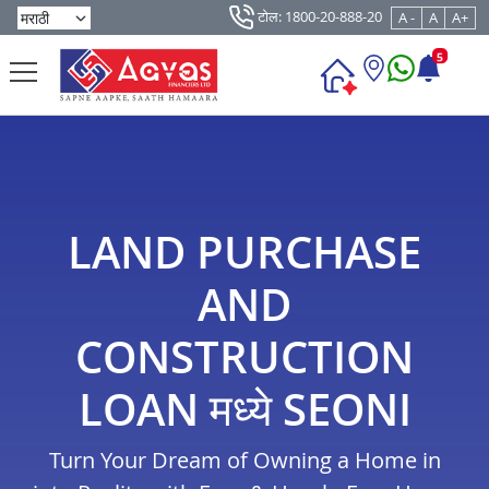
टोल: 1800-20-888-20
A -
A
A+
5
LAND PURCHASE
AND
CONSTRUCTION
LOAN मध्ये SEONI
Turn Your Dream of Owning a Home in