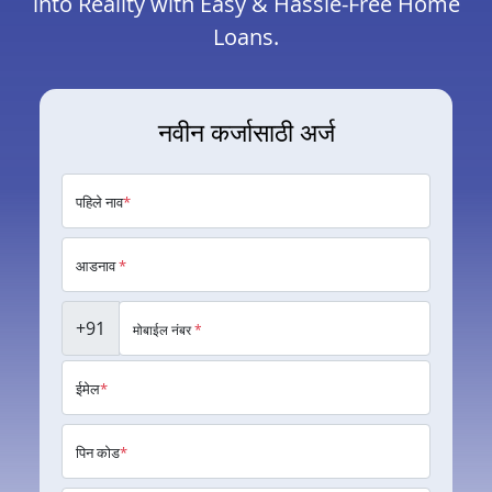
into Reality with Easy & Hassle-Free Home
Loans.
नवीन कर्जासाठी अर्ज
पहिले नाव
*
आडनाव
*
+91
मोबाईल नंबर
*
ईमेल
*
पिन कोड
*