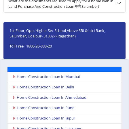
What are the documents required to apply for a home loan in
Land Purchase And Construction Loan मध्ये Salumber?
1st Floor, Opp. Higher Sec School,Above SBI & Icici Bank,
Salumber, Udaipur- 313027 (Rajasthan)
Toll Free : 1800-20-888-20
Home Construction Loan In Mumbai
Home Construction Loan In Delhi
Home Construction Loan In Ahmedabad
Home Construction Loan In Pune
Home Construction Loan In Jaipur
Home Construction Loan In Lucknow