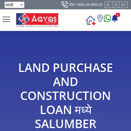
टोल: 1800-20-888-20
A -
A
A+
5
LAND PURCHASE
AND
CONSTRUCTION
LOAN मध्ये
SALUMBER