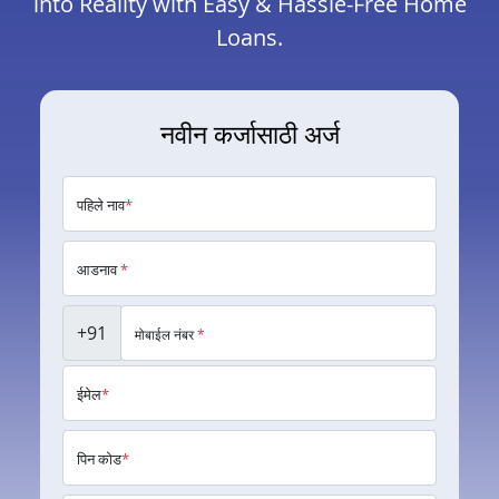
into Reality with Easy & Hassle-Free Home
Loans.
नवीन कर्जासाठी अर्ज
पहिले नाव
*
आडनाव
*
+91
मोबाईल नंबर
*
ईमेल
*
पिन कोड
*