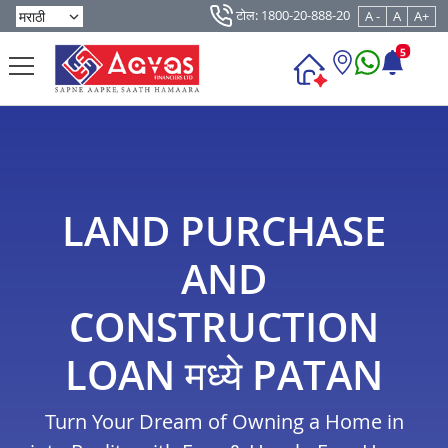
टोल: 1800-20-888-20
A -
A
A+
5
LAND PURCHASE
AND
CONSTRUCTION
LOAN मध्ये PATAN
Turn Your Dream of Owning a Home in