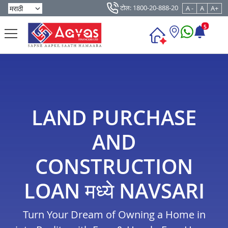
टोल: 1800-20-888-20
A -
A
A+
5
LAND PURCHASE
AND
CONSTRUCTION
LOAN मध्ये NAVSARI
Turn Your Dream of Owning a Home in