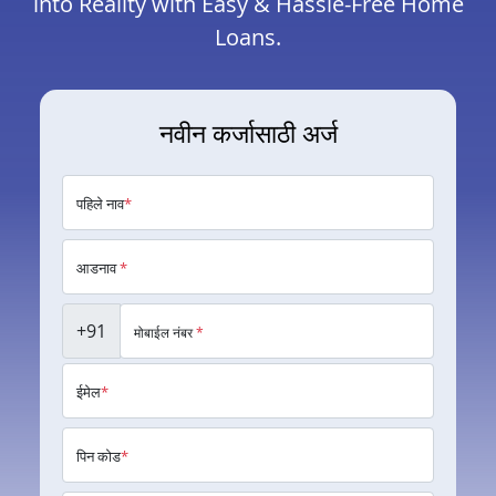
into Reality with Easy & Hassle-Free Home
Loans.
नवीन कर्जासाठी अर्ज
पहिले नाव
*
आडनाव
*
+91
मोबाईल नंबर
*
ईमेल
*
पिन कोड
*