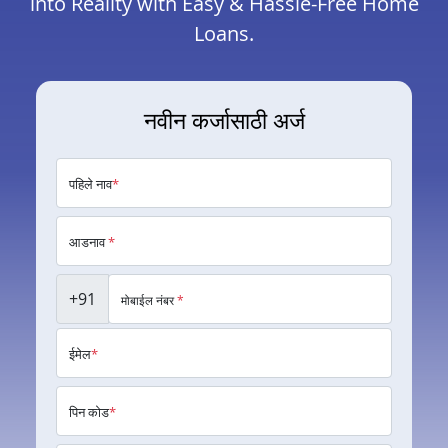
into Reality with Easy & Hassle-Free Home
Loans.
नवीन कर्जासाठी अर्ज
पहिले नाव
*
आडनाव
*
+91
मोबाईल नंबर
*
ईमेल
*
पिन कोड
*