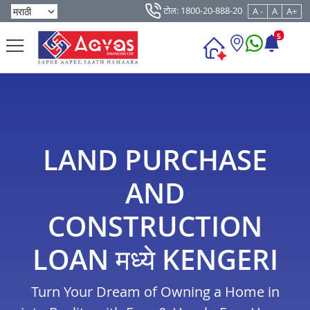
टोल: 1800-20-888-20
A -
A
A+
5
LAND PURCHASE
AND
CONSTRUCTION
LOAN मध्ये KENGERI
Turn Your Dream of Owning a Home in