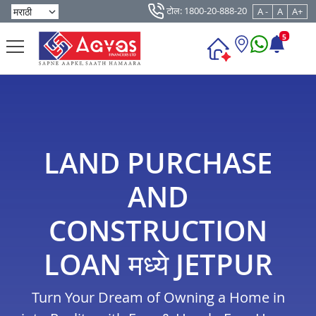
टोल: 1800-20-888-20
A -
A
A+
5
LAND PURCHASE
AND
CONSTRUCTION
LOAN मध्ये JETPUR
Turn Your Dream of Owning a Home in