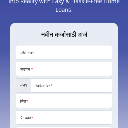
into Reality with Easy & Hassle-Free Home
Loans.
नवीन कर्जासाठी अर्ज
पहिले नाव
*
आडनाव
*
+91
मोबाईल नंबर
*
ईमेल
*
पिन कोड
*