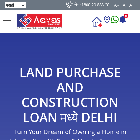
टोल: 1800-20-888-20
A -
A
A+
5
LAND PURCHASE
AND
CONSTRUCTION
LOAN मध्ये DELHI
Turn Your Dream of Owning a Home in