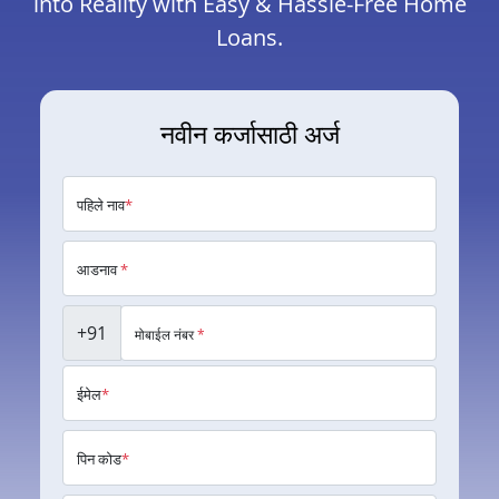
into Reality with Easy & Hassle-Free Home
Loans.
नवीन कर्जासाठी अर्ज
पहिले नाव
*
आडनाव
*
+91
मोबाईल नंबर
*
ईमेल
*
पिन कोड
*