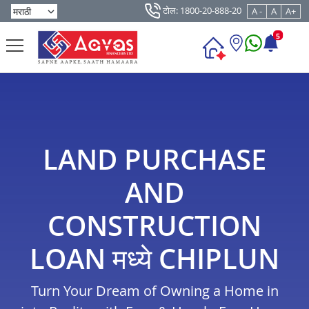
टोल: 1800-20-888-20
A -
A
A+
5
LAND PURCHASE
AND
CONSTRUCTION
LOAN मध्ये CHIPLUN
Turn Your Dream of Owning a Home in