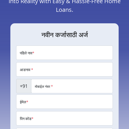
into Reality with Easy & Hassle-Free Home
Loans.
नवीन कर्जासाठी अर्ज
पहिले नाव
*
आडनाव
*
+91
मोबाईल नंबर
*
ईमेल
*
पिन कोड
*