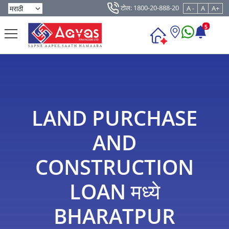
टोल: 1800-20-888-20
A -
A
A+
5
LAND PURCHASE
AND
CONSTRUCTION
LOAN मध्ये
BHARATPUR