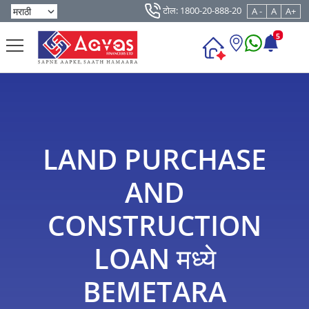
टोल: 1800-20-888-20
A -
A
A+
5
LAND PURCHASE
AND
CONSTRUCTION
LOAN मध्ये
BEMETARA