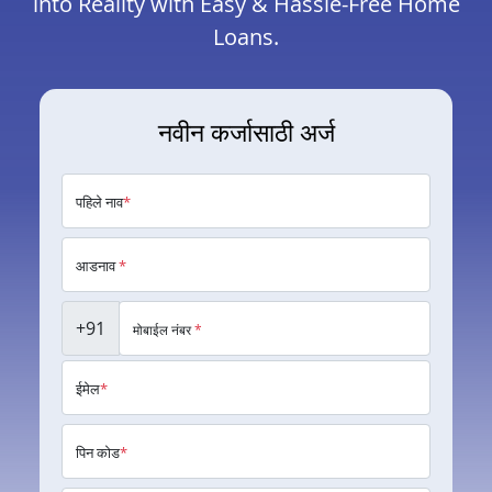
into Reality with Easy & Hassle-Free Home
Loans.
नवीन कर्जासाठी अर्ज
पहिले नाव
*
आडनाव
*
+91
मोबाईल नंबर
*
ईमेल
*
पिन कोड
*