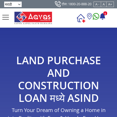
टोल: 1800-20-888-20
A -
A
A+
5
LAND PURCHASE
AND
CONSTRUCTION
LOAN मध्ये ASIND
Turn Your Dream of Owning a Home in