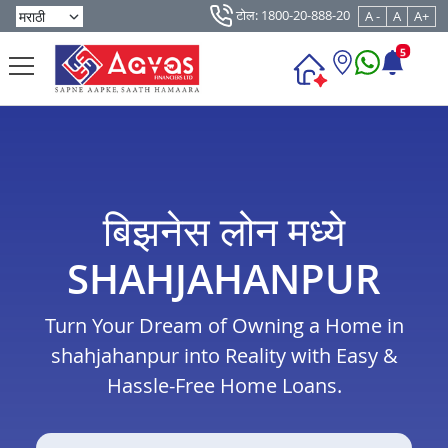
टोल: 1800-20-888-20
A -
A
A+
5
बिझनेस लोन मध्ये
SHAHJAHANPUR
Turn Your Dream of Owning a Home in
shahjahanpur into Reality with Easy &
Hassle-Free Home Loans.