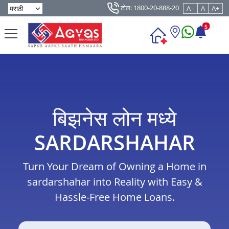
टोल: 1800-20-888-20
A -
A
A+
5
बिझनेस लोन मध्ये
SARDARSHAHAR
Turn Your Dream of Owning a Home in
sardarshahar into Reality with Easy &
Hassle-Free Home Loans.