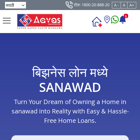
टोल: 1800-20-888-20
A -
A
A+
5
बिझनेस लोन मध्ये
SANAWAD
Turn Your Dream of Owning a Home in
sanawad into Reality with Easy & Hassle-
Free Home Loans.