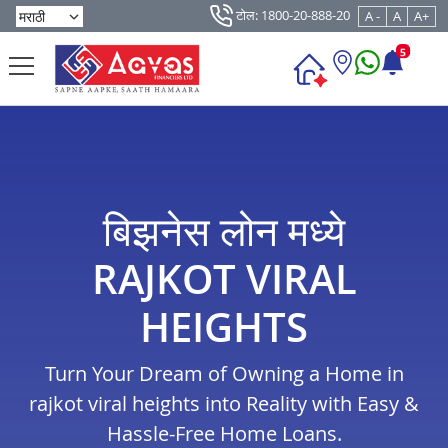
टोल: 1800-20-888-20
A -
A
A+
5
बिझनेस लोन मध्ये
RAJKOT VIRAL
HEIGHTS
Turn Your Dream of Owning a Home in
rajkot viral heights into Reality with Easy &
Hassle-Free Home Loans.