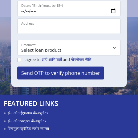
Date of Birth (must be 18+)
Address
Product
*
I agree to
अटी आणि शर्ती
and
गोपनीयता नीति
Send OTP to verify phone number
FEATURED LINKS
होम लोन ईएमआय कॅल्क्युलेटर
होम लोन पात्रता कॅल्क्युलेटर
विनामूल्य क्रेडिट स्कोर तपासा