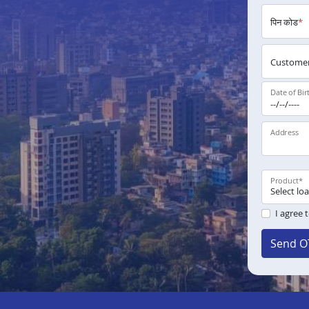
पिन कोड
*
Customer
Date of Bir
Address
Product
*
I agree 
Send O