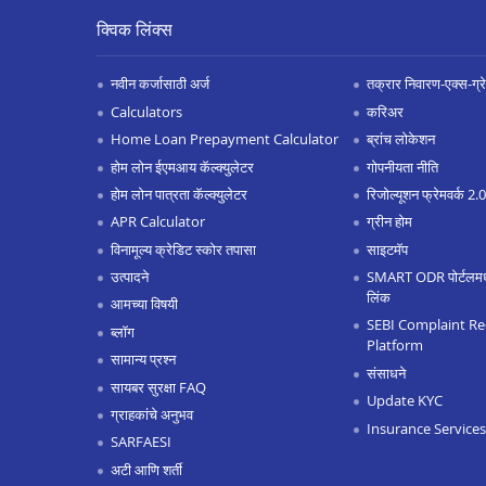
क्विक लिंक्स
नवीन कर्जासाठी अर्ज
तक्रार निवारण-एक्स-ग्रेश
Calculators
करिअर
Home Loan Prepayment Calculator
ब्रांच लोकेशन
होम लोन ईएमआय कॅल्क्युलेटर
गोपनीयता नीति
होम लोन पात्रता कॅल्क्युलेटर
रिजोल्यूशन फ्रेमवर्क 2
APR Calculator
ग्रीन होम
विनामूल्य क्रेडिट स्कोर तपासा
साइटमॅप
उत्पादने
SMART ODR पोर्टलमध्ये
लिंक
आमच्या विषयी
SEBI Complaint Re
ब्लॉग
Platform
सामान्य प्रश्न
संसाधने
सायबर सुरक्षा FAQ
Update KYC
ग्राहकांचे अनुभव
Insurance Services
SARFAESI
अटी आणि शर्ती