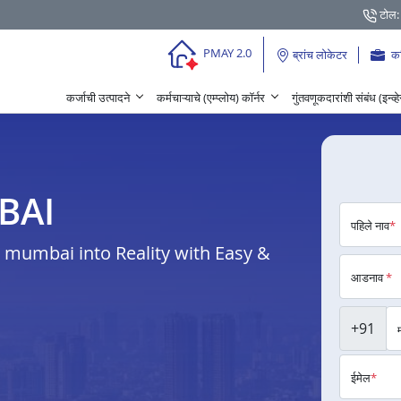
टोल:
PMAY 2.0
ब्रांच लोकेटर
क
कर्जाची उत्पादने
कर्मचाऱ्याचे (एम्प्लोय) कॉर्नर
गुंतवणूकदारांशी संबंध (इन्व्
MBAI
पहिले नाव
*
mumbai into Reality with Easy &
आडनाव
*
+91
ईमेल
*