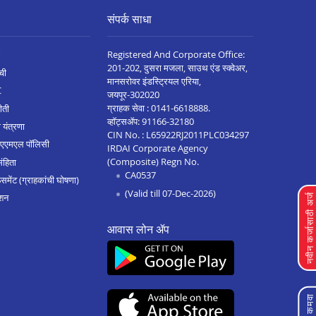
संपर्क साधा
Registered And Corporate Office:
201-202, दुसरा मजला, साउथ एंड स्क्वेअर,
ची
मानसरोवर इंडस्ट्रियल एरिया,
C
जयपूर-302020
ग्राहक सेवा :
0141-6618888
.
ीती
व्हॉट्सॲप:
91166-32180
 यंत्रणा
CIN No. : L65922RJ2011PLC034297
 एएमएल पॉलिसी
IRDAI Corporate Agency
(Composite) Regn No.
संहिता
CA0537
मेंट (ग्राहकांची घोषणा)
(Valid till 07-Dec-2026)
शन
नवीन कर्जासाठी अर्
आवास लोन ॲप