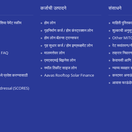
कर्जाची उत्पादने
संसाधने
िया पेमेंट स्कीम
होम लोन
माहिती पुस्तिका
गृहनिर्माण कर्ज / होम कंस्ट्रक्शन लोन
शुल्काची अनुसू
होम लोन बॅलन्स ट्रान्सफर
Other MIT
गृह सुधार कर्ज / होम इम्प्रूव्हमेंट लोन
रेट रूपांतरण/न
.0 FAQ
मालमत्तेवर लोन
तक्रार निवारण
एमएसएमई बिझनेस लोन
केवायसी आणि
स्मॉल तिकीट साइज लोन
न्याय्य व्यवहार 
 प्रवेश करण्यासाठी
Aavas Rooftop Solar Finance
कस्टमर अनाऊंस
आवास फाऊंडे
dressal (SCORES)