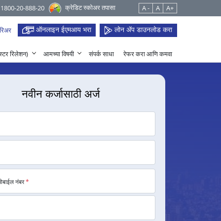
क्रेडिट स्कोअर तपासा
 1800-20-888-20
A -
A
A+
ऑनलाइन ईएमआय भरा
लोन ॲप डाउनलोड करा
रिअर
हेस्टर रिलेशन)
आमच्या विषयी
संपर्क साधा
रेफर करा आणि कमवा
नवीन कर्जासाठी अर्ज
मोबाईल नंबर
*