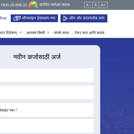
क्रेडिट स्कोअर तपासा
 1800-20-888-20
A -
A
A+
ऑनलाइन ईएमआय भरा
लोन ॲप डाउनलोड करा
रिअर
हेस्टर रिलेशन)
आमच्या विषयी
संपर्क साधा
रेफर करा आणि कमवा
नवीन कर्जासाठी अर्ज
मोबाईल नंबर
*