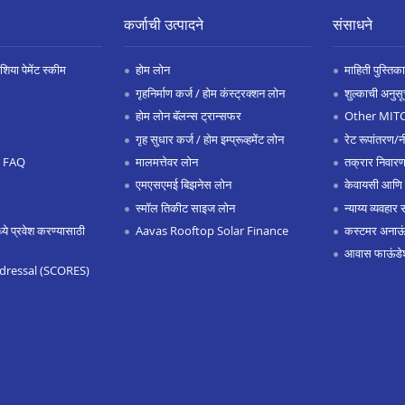
कर्जाची उत्पादने
संसाधने
िया पेमेंट स्कीम
होम लोन
माहिती पुस्तिका
गृहनिर्माण कर्ज / होम कंस्ट्रक्शन लोन
शुल्काची अनुसू
होम लोन बॅलन्स ट्रान्सफर
Other MIT
गृह सुधार कर्ज / होम इम्प्रूव्हमेंट लोन
रेट रूपांतरण/न
.0 FAQ
मालमत्तेवर लोन
तक्रार निवारण
एमएसएमई बिझनेस लोन
केवायसी आणि
स्मॉल तिकीट साइज लोन
न्याय्य व्यवहार 
 प्रवेश करण्यासाठी
Aavas Rooftop Solar Finance
कस्टमर अनाऊंस
आवास फाऊंडे
dressal (SCORES)