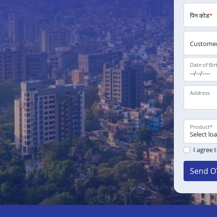
पिन कोड
*
Customer
Date of Bir
Address
Product
*
I agree 
Send O