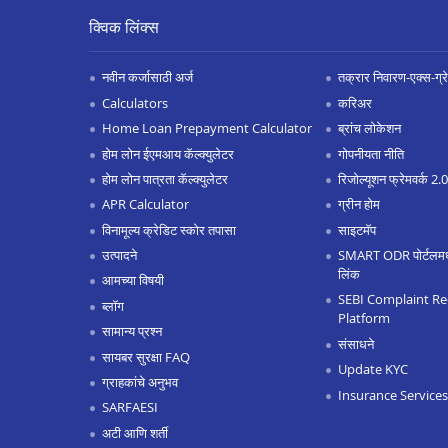
क्विक लिंक्स
नवीन कर्जासाठी अर्ज
तक्रार निवारण-एक्स-ग्रेश
Calculators
करिअर
Home Loan Prepayment Calculator
ब्रांच लोकेशन
होम लोन ईएमआय कॅल्क्युलेटर
गोपनीयता नीति
होम लोन पात्रता कॅल्क्युलेटर
रिजोल्यूशन फ्रेमवर्क 2
APR Calculator
ग्रीन होम
विनामूल्य क्रेडिट स्कोर तपासा
साइटमॅप
उत्पादने
SMART ODR पोर्टलमध्ये
लिंक
आमच्या विषयी
SEBI Complaint Re
ब्लॉग
Platform
सामान्य प्रश्न
संसाधने
सायबर सुरक्षा FAQ
Update KYC
ग्राहकांचे अनुभव
Insurance Services
SARFAESI
अटी आणि शर्ती