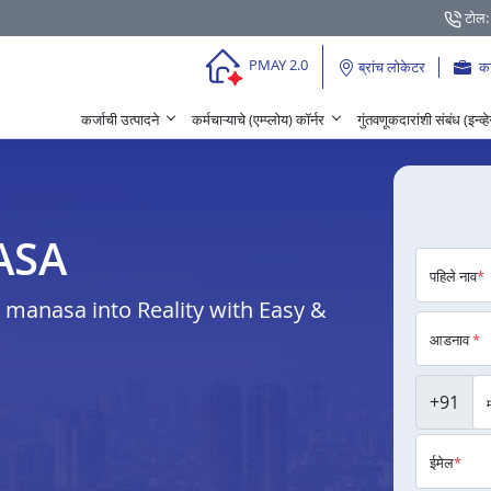
टोल:
PMAY 2.0
ब्रांच लोकेटर
क
कर्जाची उत्पादने
कर्मचाऱ्याचे (एम्प्लोय) कॉर्नर
गुंतवणूकदारांशी संबंध (इन्व्
NASA
पहिले नाव
*
manasa into Reality with Easy &
आडनाव
*
+91
ईमेल
*