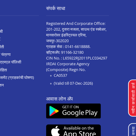
संपर्क साधा
Registered And Corporate Office:
201-202, दुसरा मजला, साउथ एंड स्क्वेअर,
ची
मानसरोवर इंडस्ट्रियल एरिया,
C
जयपूर-302020
ग्राहक सेवा :
0141-6618888
.
ीती
व्हॉट्सॲप:
91166-32180
 यंत्रणा
CIN No. : L65922RJ2011PLC034297
 एएमएल पॉलिसी
IRDAI Corporate Agency
(Composite) Regn No.
संहिता
CA0537
मेंट (ग्राहकांची घोषणा)
(Valid till 07-Dec-2026)
शन
नवीन कर्जासाठी अर्
आवास लोन ॲप