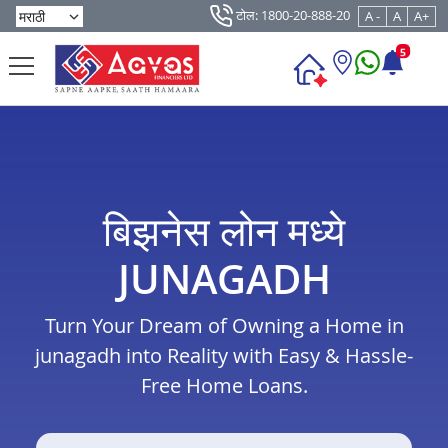
टोल: 1800-20-888-20
A -
A
A+
5
बिझनेस लोन मध्ये
JUNAGADH
Turn Your Dream of Owning a Home in
junagadh into Reality with Easy & Hassle-
Free Home Loans.