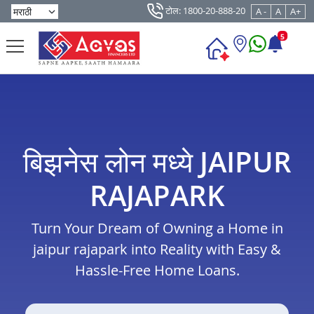
टोल: 1800-20-888-20
A -
A
A+
5
बिझनेस लोन मध्ये JAIPUR
RAJAPARK
Turn Your Dream of Owning a Home in
jaipur rajapark into Reality with Easy &
Hassle-Free Home Loans.