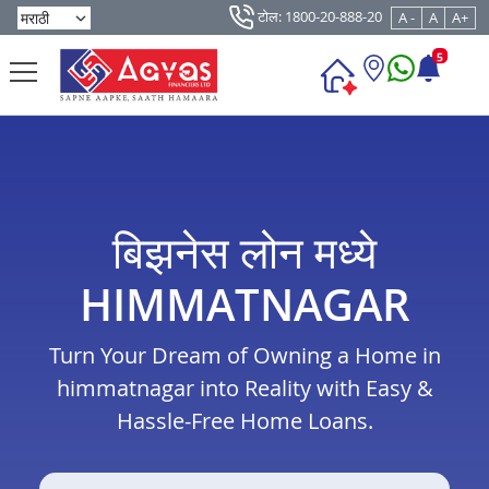
टोल: 1800-20-888-20
A -
A
A+
5
बिझनेस लोन मध्ये
HIMMATNAGAR
Turn Your Dream of Owning a Home in
himmatnagar into Reality with Easy &
Hassle-Free Home Loans.