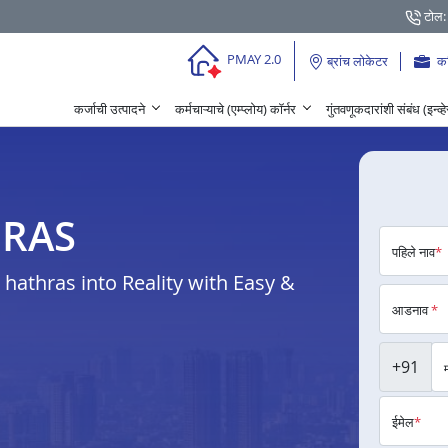
टोल:
PMAY 2.0
ब्रांच लोकेटर
क
कर्जाची उत्पादने
कर्मचाऱ्याचे (एम्प्लोय) कॉर्नर
गुंतवणूकदारांशी संबंध (इन्व्
THRAS
पहिले नाव
*
athras into Reality with Easy &
आडनाव
*
+91
ईमेल
*