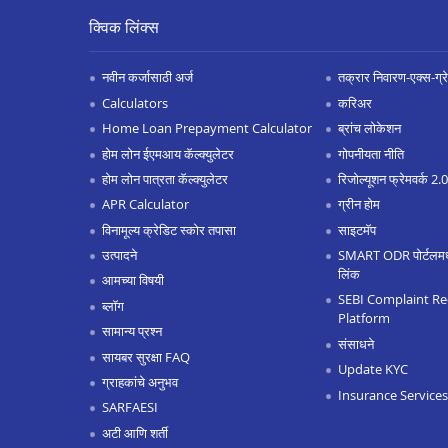
क्विक लिंक्स
नवीन कर्जासाठी अर्ज
तक्रार निवारण-एक्स-ग्रेश
Calculators
करिअर
Home Loan Prepayment Calculator
ब्रांच लोकेशन
होम लोन ईएमआय कॅल्क्युलेटर
गोपनीयता नीति
होम लोन पात्रता कॅल्क्युलेटर
रिजोल्यूशन फ्रेमवर्क 2
APR Calculator
ग्रीन होम
विनामूल्य क्रेडिट स्कोर तपासा
साइटमॅप
उत्पादने
SMART ODR पोर्टलमध्ये
लिंक
आमच्या विषयी
SEBI Complaint Re
ब्लॉग
Platform
सामान्य प्रश्न
संसाधने
सायबर सुरक्षा FAQ
Update KYC
ग्राहकांचे अनुभव
Insurance Services
SARFAESI
अटी आणि शर्ती