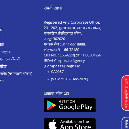
संपर्क साधा
Registered And Corporate Office:
201-202, दुसरा मजला, साउथ एंड स्क्वेअर,
ची
मानसरोवर इंडस्ट्रियल एरिया,
C
जयपूर-302020
ग्राहक सेवा :
0141-6618888
.
ीती
व्हॉट्सॲप:
91166-32180
 यंत्रणा
CIN No. : L65922RJ2011PLC034297
 एएमएल पॉलिसी
IRDAI Corporate Agency
(Composite) Regn No.
संहिता
CA0537
मेंट (ग्राहकांची घोषणा)
(Valid till 07-Dec-2026)
शन
नवीन कर्जासाठी अर्
आवास लोन ॲप