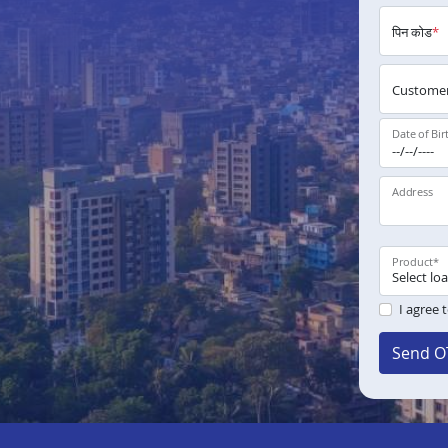
पिन कोड
*
Customer
Date of Bir
Address
Product
*
I agree 
Send O