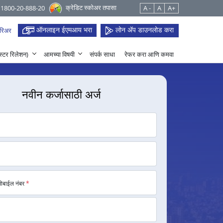
क्रेडिट स्कोअर तपासा
 1800-20-888-20
A -
A
A+
ऑनलाइन ईएमआय भरा
लोन ॲप डाउनलोड करा
रिअर
हेस्टर रिलेशन)
आमच्या विषयी
संपर्क साधा
रेफर करा आणि कमवा
नवीन कर्जासाठी अर्ज
मोबाईल नंबर
*