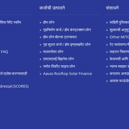
कर्जाची उत्पादने
संसाधने
िया पेमेंट स्कीम
होम लोन
माहिती पुस्तिका
गृहनिर्माण कर्ज / होम कंस्ट्रक्शन लोन
शुल्काची अनुसू
होम लोन बॅलन्स ट्रान्सफर
Other MIT
गृह सुधार कर्ज / होम इम्प्रूव्हमेंट लोन
रेट रूपांतरण/न
.0 FAQ
मालमत्तेवर लोन
तक्रार निवारण
एमएसएमई बिझनेस लोन
केवायसी आणि
स्मॉल तिकीट साइज लोन
न्याय्य व्यवहार 
 प्रवेश करण्यासाठी
Aavas Rooftop Solar Finance
कस्टमर अनाऊंस
आवास फाऊंडे
dressal (SCORES)