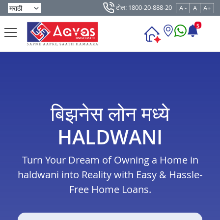
टोल: 1800-20-888-20
A -
A
A+
5
बिझनेस लोन मध्ये
HALDWANI
Turn Your Dream of Owning a Home in
haldwani into Reality with Easy & Hassle-
Free Home Loans.