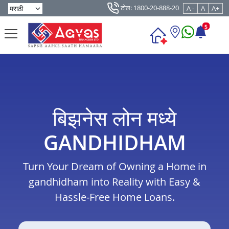
टोल: 1800-20-888-20
A -
A
A+
5
बिझनेस लोन मध्ये
GANDHIDHAM
Turn Your Dream of Owning a Home in
gandhidham into Reality with Easy &
Hassle-Free Home Loans.