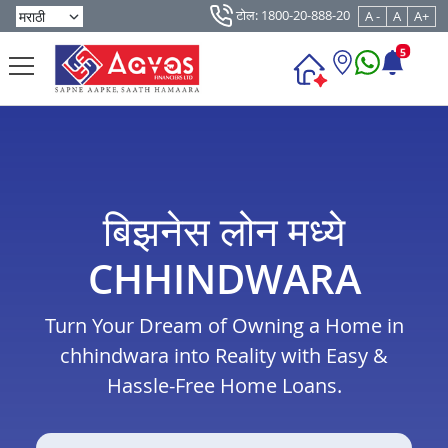
टोल: 1800-20-888-20
A -
A
A+
5
बिझनेस लोन मध्ये
CHHINDWARA
Turn Your Dream of Owning a Home in
chhindwara into Reality with Easy &
Hassle-Free Home Loans.