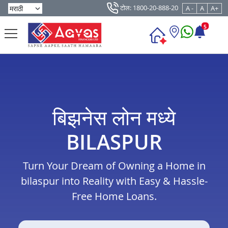
टोल: 1800-20-888-20
A -
A
A+
5
बिझनेस लोन मध्ये
BILASPUR
Turn Your Dream of Owning a Home in
bilaspur into Reality with Easy & Hassle-
Free Home Loans.