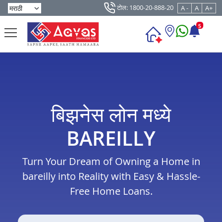
टोल: 1800-20-888-20
A -
A
A+
5
बिझनेस लोन मध्ये
BAREILLY
Turn Your Dream of Owning a Home in
bareilly into Reality with Easy & Hassle-
Free Home Loans.