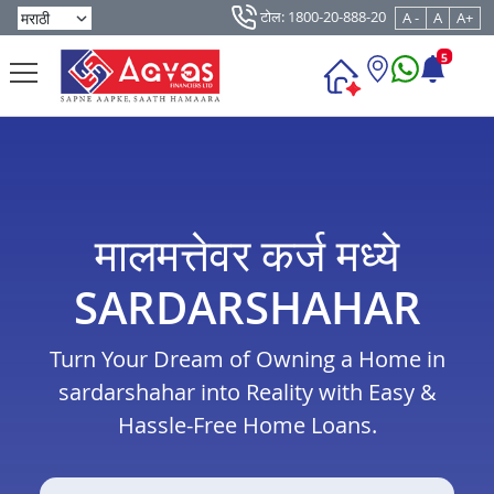
टोल: 1800-20-888-20
A -
A
A+
5
मालमत्तेवर कर्ज मध्ये
SARDARSHAHAR
Turn Your Dream of Owning a Home in
sardarshahar into Reality with Easy &
Hassle-Free Home Loans.