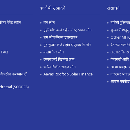
कर्जाची उत्पादने
संसाधने
िया पेमेंट स्कीम
होम लोन
माहिती पुस्तिका
गृहनिर्माण कर्ज / होम कंस्ट्रक्शन लोन
शुल्काची अनुसू
होम लोन बॅलन्स ट्रान्सफर
Other MIT
गृह सुधार कर्ज / होम इम्प्रूव्हमेंट लोन
रेट रूपांतरण/न
.0 FAQ
मालमत्तेवर लोन
तक्रार निवारण
एमएसएमई बिझनेस लोन
केवायसी आणि
स्मॉल तिकीट साइज लोन
न्याय्य व्यवहार 
 प्रवेश करण्यासाठी
Aavas Rooftop Solar Finance
कस्टमर अनाऊंस
आवास फाऊंडे
dressal (SCORES)