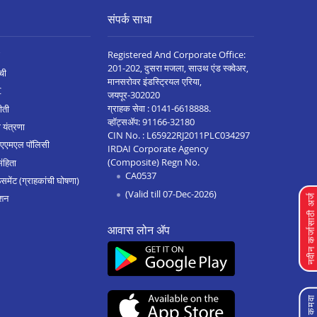
संपर्क साधा
Registered And Corporate Office:
201-202, दुसरा मजला, साउथ एंड स्क्वेअर,
ची
मानसरोवर इंडस्ट्रियल एरिया,
C
जयपूर-302020
ग्राहक सेवा :
0141-6618888
.
ीती
व्हॉट्सॲप:
91166-32180
 यंत्रणा
CIN No. : L65922RJ2011PLC034297
 एएमएल पॉलिसी
IRDAI Corporate Agency
(Composite) Regn No.
संहिता
CA0537
मेंट (ग्राहकांची घोषणा)
(Valid till 07-Dec-2026)
शन
नवीन कर्जासाठी अर्
आवास लोन ॲप