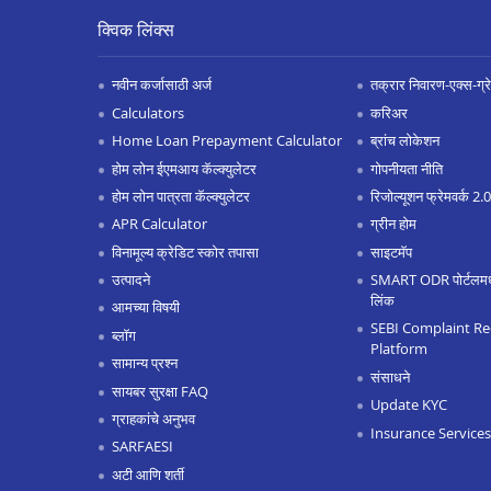
क्विक लिंक्स
नवीन कर्जासाठी अर्ज
तक्रार निवारण-एक्स-ग्रेश
Calculators
करिअर
Home Loan Prepayment Calculator
ब्रांच लोकेशन
होम लोन ईएमआय कॅल्क्युलेटर
गोपनीयता नीति
होम लोन पात्रता कॅल्क्युलेटर
रिजोल्यूशन फ्रेमवर्क 2
APR Calculator
ग्रीन होम
विनामूल्य क्रेडिट स्कोर तपासा
साइटमॅप
उत्पादने
SMART ODR पोर्टलमध्ये
लिंक
आमच्या विषयी
SEBI Complaint Re
ब्लॉग
Platform
सामान्य प्रश्न
संसाधने
सायबर सुरक्षा FAQ
Update KYC
ग्राहकांचे अनुभव
Insurance Services
SARFAESI
अटी आणि शर्ती