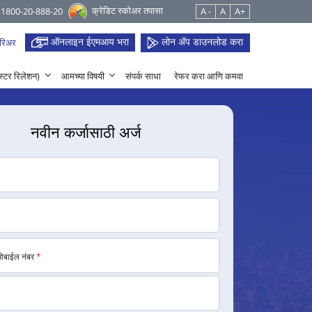
क्रेडिट स्कोअर तपासा
 1800-20-888-20
A -
A
A+
ऑनलाइन ईएमआय भरा
लोन ॲप डाउनलोड करा
रिअर
हेस्टर रिलेशन)
आमच्या विषयी
संपर्क साधा
रेफर करा आणि कमवा
नवीन कर्जासाठी अर्ज
मोबाईल नंबर
*