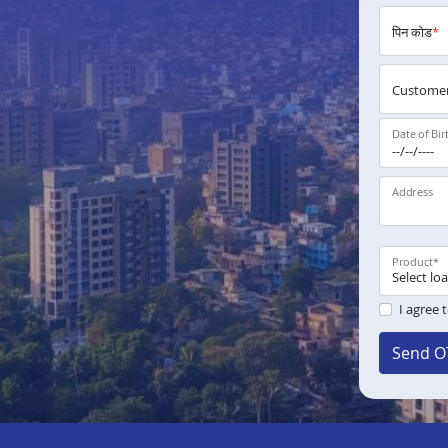
पिन कोड
*
Customer
Date of Bir
Address
Product
*
I agree 
Send O