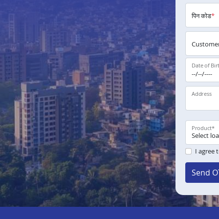
पिन कोड
*
Customer
Date of Bir
Address
Product
*
I agree 
Send O