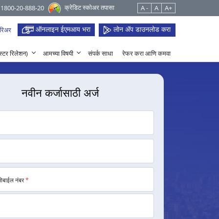
क्रेडिट स्कोअर तपासा
 1800-20-888-20
A -
A
A+
ऑनलाइन ईएमआय भरा
लोन ॲप डाउनलोड करा
रिअर
हेस्टर रिलेशन)
आमच्या विषयी
संपर्क साधा
रेफर करा आणि कमवा
नवीन कर्जासाठी अर्ज
मोबाईल नंबर
*