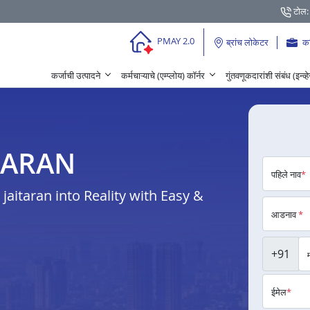
टोल:
PMAY 2.0
ब्रांच लोकेटर
क
कर्जाची उत्पादने
कर्मचाऱ्याचे (एम्प्लोय) कॉर्नर
गुंतवणूकदारांशी संबंध (इन्व्
AITARAN
पहिले नाव
*
aitaran into Reality with Easy &
आडनाव
*
+91
ईमेल
*