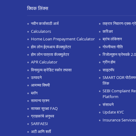
क्विक लिंक्स
नवीन कर्जासाठी अर्ज
तक्रार निवारण-एक्स-ग्रेश
Calculators
करिअर
Home Loan Prepayment Calculator
ब्रांच लोकेशन
होम लोन ईएमआय कॅल्क्युलेटर
गोपनीयता नीति
होम लोन पात्रता कॅल्क्युलेटर
रिजोल्यूशन फ्रेमवर्क 2
APR Calculator
ग्रीन होम
विनामूल्य क्रेडिट स्कोर तपासा
साइटमॅप
उत्पादने
SMART ODR पोर्टलमध्ये
लिंक
आमच्या विषयी
SEBI Complaint Re
ब्लॉग
Platform
सामान्य प्रश्न
संसाधने
सायबर सुरक्षा FAQ
Update KYC
ग्राहकांचे अनुभव
Insurance Services
SARFAESI
अटी आणि शर्ती