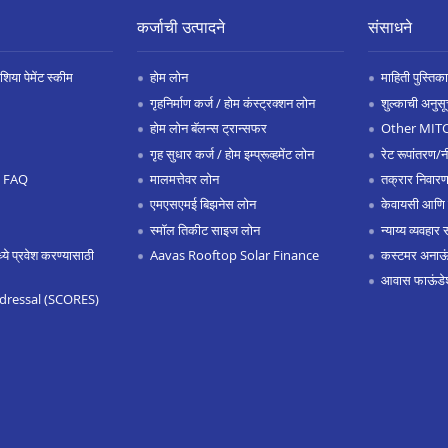
कर्जाची उत्पादने
संसाधने
िया पेमेंट स्कीम
होम लोन
माहिती पुस्तिका
गृहनिर्माण कर्ज / होम कंस्ट्रक्शन लोन
शुल्काची अनुसू
होम लोन बॅलन्स ट्रान्सफर
Other MIT
गृह सुधार कर्ज / होम इम्प्रूव्हमेंट लोन
रेट रूपांतरण/न
.0 FAQ
मालमत्तेवर लोन
तक्रार निवारण
एमएसएमई बिझनेस लोन
केवायसी आणि
स्मॉल तिकीट साइज लोन
न्याय्य व्यवहार 
 प्रवेश करण्यासाठी
Aavas Rooftop Solar Finance
कस्टमर अनाऊंस
आवास फाऊंडे
dressal (SCORES)