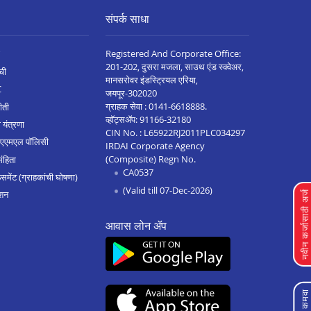
संपर्क साधा
Registered And Corporate Office:
201-202, दुसरा मजला, साउथ एंड स्क्वेअर,
ची
मानसरोवर इंडस्ट्रियल एरिया,
C
जयपूर-302020
ग्राहक सेवा :
0141-6618888
.
ीती
व्हॉट्सॲप:
91166-32180
 यंत्रणा
CIN No. : L65922RJ2011PLC034297
 एएमएल पॉलिसी
IRDAI Corporate Agency
(Composite) Regn No.
संहिता
CA0537
मेंट (ग्राहकांची घोषणा)
(Valid till 07-Dec-2026)
शन
नवीन कर्जासाठी अर्
आवास लोन ॲप