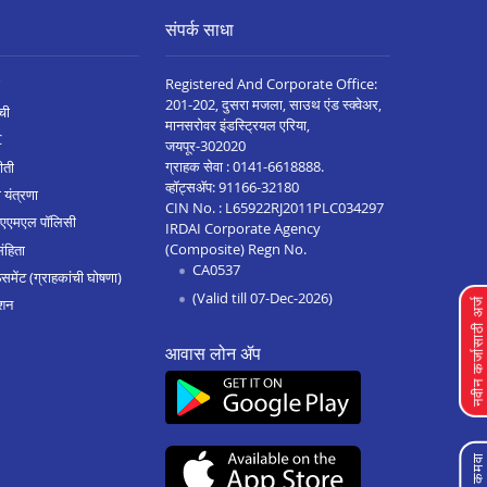
संपर्क साधा
Registered And Corporate Office:
201-202, दुसरा मजला, साउथ एंड स्क्वेअर,
ची
मानसरोवर इंडस्ट्रियल एरिया,
C
जयपूर-302020
ग्राहक सेवा :
0141-6618888
.
ीती
व्हॉट्सॲप:
91166-32180
 यंत्रणा
CIN No. : L65922RJ2011PLC034297
 एएमएल पॉलिसी
IRDAI Corporate Agency
(Composite) Regn No.
संहिता
CA0537
मेंट (ग्राहकांची घोषणा)
(Valid till 07-Dec-2026)
शन
नवीन कर्जासाठी अर्
आवास लोन ॲप