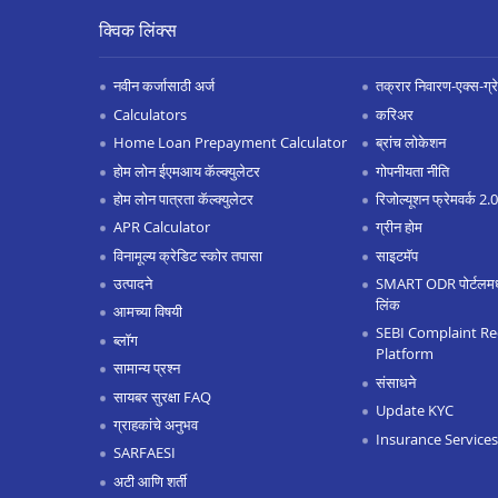
क्विक लिंक्स
नवीन कर्जासाठी अर्ज
तक्रार निवारण-एक्स-ग्रेश
Calculators
करिअर
Home Loan Prepayment Calculator
ब्रांच लोकेशन
होम लोन ईएमआय कॅल्क्युलेटर
गोपनीयता नीति
होम लोन पात्रता कॅल्क्युलेटर
रिजोल्यूशन फ्रेमवर्क 2
APR Calculator
ग्रीन होम
विनामूल्य क्रेडिट स्कोर तपासा
साइटमॅप
उत्पादने
SMART ODR पोर्टलमध्ये
लिंक
आमच्या विषयी
SEBI Complaint Re
ब्लॉग
Platform
सामान्य प्रश्न
संसाधने
सायबर सुरक्षा FAQ
Update KYC
ग्राहकांचे अनुभव
Insurance Services
SARFAESI
अटी आणि शर्ती