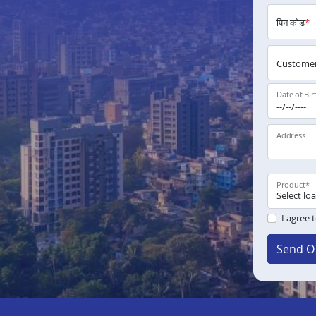
पिन कोड
*
Customer
Date of Bir
Address
Product
*
I agree 
Send O