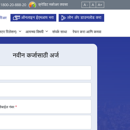
क्रेडिट स्कोअर तपासा
 1800-20-888-20
A -
A
A+
ऑनलाइन ईएमआय भरा
लोन ॲप डाउनलोड करा
रिअर
हेस्टर रिलेशन)
आमच्या विषयी
संपर्क साधा
रेफर करा आणि कमवा
नवीन कर्जासाठी अर्ज
मोबाईल नंबर
*