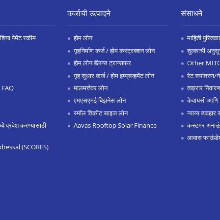
कर्जाची उत्पादने
संसाधने
िया पेमेंट स्कीम
होम लोन
माहिती पुस्तिका
गृहनिर्माण कर्ज / होम कंस्ट्रक्शन लोन
शुल्काची अनुसू
होम लोन बॅलन्स ट्रान्सफर
Other MIT
गृह सुधार कर्ज / होम इम्प्रूव्हमेंट लोन
रेट रूपांतरण/न
.0 FAQ
मालमत्तेवर लोन
तक्रार निवारण
एमएसएमई बिझनेस लोन
केवायसी आणि
स्मॉल तिकीट साइज लोन
न्याय्य व्यवहार 
 प्रवेश करण्यासाठी
Aavas Rooftop Solar Finance
कस्टमर अनाऊंस
आवास फाऊंडे
dressal (SCORES)