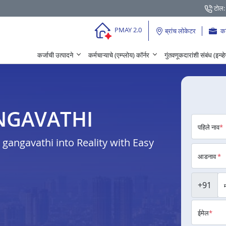
टोल:
PMAY 2.0
ब्रांच लोकेटर
क
कर्जाची उत्पादने
कर्मचाऱ्याचे (एम्प्लोय) कॉर्नर
गुंतवणूकदारांशी संबंध (इन्व्
 GANGAVATHI
पहिले नाव
*
angavathi into Reality with Easy
आडनाव
*
+91
ईमेल
*