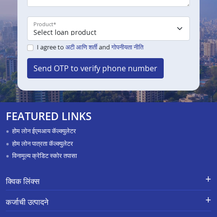
Product
*
I agree to
अटी आणि शर्ती
and
गोपनीयता नीति
Send OTP to verify phone number
FEATURED LINKS
होम लोन ईएमआय कॅल्क्युलेटर
होम लोन पात्रता कॅल्क्युलेटर
विनामूल्य क्रेडिट स्कोर तपासा
क्विक लिंक्स
नवीन कर्जासाठी अर्ज
तक्रार निवारण-एक्स-ग्रेशिया पेमेंट स्कीम
कर्जाची उत्पादने
APR Calculator
करिअर