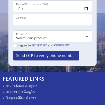
Date of Birth (must be 18+)
Address
Product
*
I agree to
अटी आणि शर्ती
and
गोपनीयता नीति
Send OTP to verify phone number
FEATURED LINKS
होम लोन ईएमआय कॅल्क्युलेटर
होम लोन पात्रता कॅल्क्युलेटर
विनामूल्य क्रेडिट स्कोर तपासा