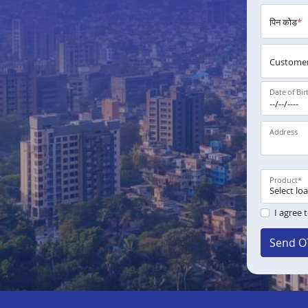
पिन कोड
*
Customer
Date of Bir
Address
Product
*
I agree 
Send O