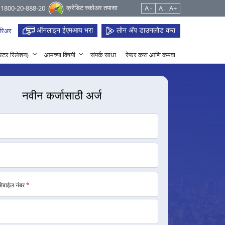
क्रेडिट स्कोअर तपासा
 1800-20-888-20
A -
A
A+
ऑनलाइन ईएमआय भरा
लोन ॲप डाउनलोड करा
रिअर
हेस्टर रिलेशन)
आमच्या विषयी
संपर्क साधा
रेफर करा आणि कमवा
नवीन कर्जासाठी अर्ज
मोबाईल नंबर
*