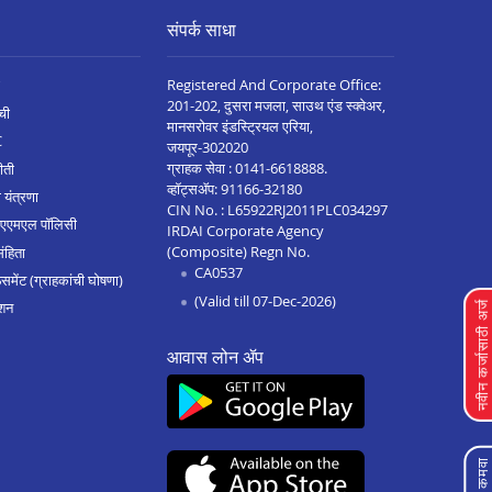
संपर्क साधा
Registered And Corporate Office:
201-202, दुसरा मजला, साउथ एंड स्क्वेअर,
ची
मानसरोवर इंडस्ट्रियल एरिया,
C
जयपूर-302020
ग्राहक सेवा :
0141-6618888
.
ीती
व्हॉट्सॲप:
91166-32180
 यंत्रणा
CIN No. : L65922RJ2011PLC034297
 एएमएल पॉलिसी
IRDAI Corporate Agency
(Composite) Regn No.
संहिता
CA0537
मेंट (ग्राहकांची घोषणा)
(Valid till 07-Dec-2026)
शन
नवीन कर्जासाठी अर्
आवास लोन ॲप