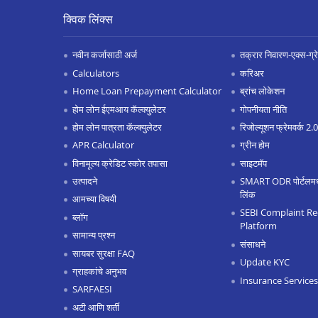
क्विक लिंक्स
नवीन कर्जासाठी अर्ज
तक्रार निवारण-एक्स-ग्रेश
Calculators
करिअर
Home Loan Prepayment Calculator
ब्रांच लोकेशन
होम लोन ईएमआय कॅल्क्युलेटर
गोपनीयता नीति
होम लोन पात्रता कॅल्क्युलेटर
रिजोल्यूशन फ्रेमवर्क 2
APR Calculator
ग्रीन होम
विनामूल्य क्रेडिट स्कोर तपासा
साइटमॅप
उत्पादने
SMART ODR पोर्टलमध्ये
लिंक
आमच्या विषयी
SEBI Complaint Re
ब्लॉग
Platform
सामान्य प्रश्न
संसाधने
सायबर सुरक्षा FAQ
Update KYC
ग्राहकांचे अनुभव
Insurance Services
SARFAESI
अटी आणि शर्ती