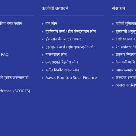
कर्जाची उत्पादने
संसाधने
िया पेमेंट स्कीम
होम लोन
माहिती पुस्तिका
गृहनिर्माण कर्ज / होम कंस्ट्रक्शन लोन
शुल्काची अनुसू
होम लोन बॅलन्स ट्रान्सफर
Other MIT
गृह सुधार कर्ज / होम इम्प्रूव्हमेंट लोन
रेट रूपांतरण/न
.0 FAQ
मालमत्तेवर लोन
तक्रार निवारण
एमएसएमई बिझनेस लोन
केवायसी आणि
स्मॉल तिकीट साइज लोन
न्याय्य व्यवहार 
 प्रवेश करण्यासाठी
Aavas Rooftop Solar Finance
कस्टमर अनाऊंस
आवास फाऊंडे
dressal (SCORES)