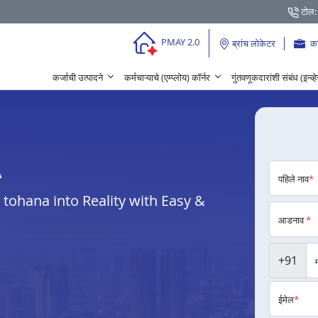
टोल:
PMAY 2.0
ब्रांच लोकेटर
क
कर्जाची उत्पादने
कर्मचाऱ्याचे (एम्प्लोय) कॉर्नर
गुंतवणूकदारांशी संबंध (इन्व्
A
पहिले नाव
*
ohana into Reality with Easy &
आडनाव
*
+91
ईमेल
*