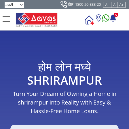
टोल: 1800-20-888-20
A -
A
A+
5
होम लोन मध्ये
SHRIRAMPUR
Turn Your Dream of Owning a Home in
shrirampur into Reality with Easy &
Hassle-Free Home Loans.