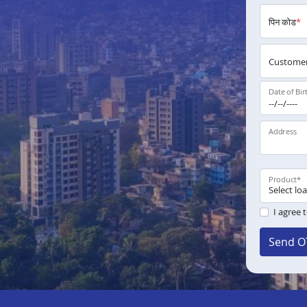
पिन कोड
*
Customer
Date of Bir
Address
Product
*
I agree 
Send O