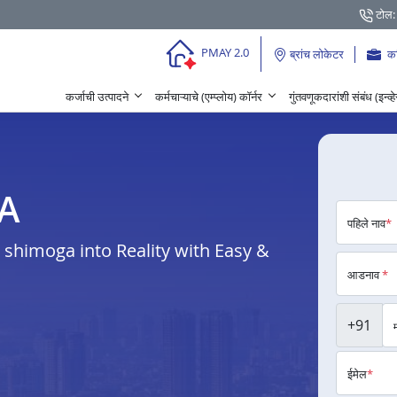
टोल:
PMAY 2.0
ब्रांच लोकेटर
क
कर्जाची उत्पादने
कर्मचाऱ्याचे (एम्प्लोय) कॉर्नर
गुंतवणूकदारांशी संबंध (इन्व्
GA
पहिले नाव
*
shimoga into Reality with Easy &
आडनाव
*
+91
ईमेल
*