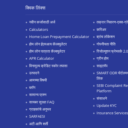
क्विक लिंक्स
नवीन कर्जासाठी अर्ज
तक्रार निवारण-एक्स-ग्रेश
Calculators
करिअर
Home Loan Prepayment Calculator
ब्रांच लोकेशन
होम लोन ईएमआय कॅल्क्युलेटर
गोपनीयता नीति
होम लोन पात्रता कॅल्क्युलेटर
रिजोल्यूशन फ्रेमवर्क 2
APR Calculator
ग्रीन होम
विनामूल्य क्रेडिट स्कोर तपासा
साइटमॅप
उत्पादने
SMART ODR पोर्टलमध्ये
लिंक
आमच्या विषयी
SEBI Complaint Re
ब्लॉग
Platform
सामान्य प्रश्न
संसाधने
सायबर सुरक्षा FAQ
Update KYC
ग्राहकांचे अनुभव
Insurance Services
SARFAESI
अटी आणि शर्ती