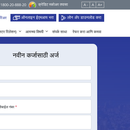
क्रेडिट स्कोअर तपासा
 1800-20-888-20
A -
A
A+
ऑनलाइन ईएमआय भरा
लोन ॲप डाउनलोड करा
रिअर
हेस्टर रिलेशन)
आमच्या विषयी
संपर्क साधा
रेफर करा आणि कमवा
नवीन कर्जासाठी अर्ज
मोबाईल नंबर
*