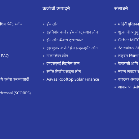
कर्जाची उत्पादने
संसाधने
िया पेमेंट स्कीम
होम लोन
माहिती पुस्तिका
गृहनिर्माण कर्ज / होम कंस्ट्रक्शन लोन
शुल्काची अनुसू
होम लोन बॅलन्स ट्रान्सफर
Other MIT
गृह सुधार कर्ज / होम इम्प्रूव्हमेंट लोन
रेट रूपांतरण/न
.0 FAQ
मालमत्तेवर लोन
तक्रार निवारण
एमएसएमई बिझनेस लोन
केवायसी आणि
स्मॉल तिकीट साइज लोन
न्याय्य व्यवहार 
 प्रवेश करण्यासाठी
Aavas Rooftop Solar Finance
कस्टमर अनाऊंस
आवास फाऊंडे
dressal (SCORES)