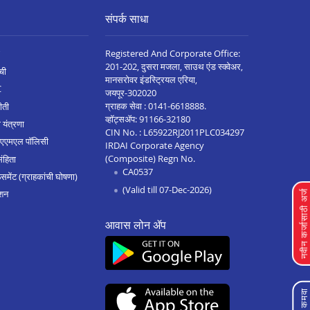
संपर्क साधा
Registered And Corporate Office:
201-202, दुसरा मजला, साउथ एंड स्क्वेअर,
ची
मानसरोवर इंडस्ट्रियल एरिया,
C
जयपूर-302020
ग्राहक सेवा :
0141-6618888
.
ीती
व्हॉट्सॲप:
91166-32180
 यंत्रणा
CIN No. : L65922RJ2011PLC034297
 एएमएल पॉलिसी
IRDAI Corporate Agency
(Composite) Regn No.
संहिता
CA0537
मेंट (ग्राहकांची घोषणा)
(Valid till 07-Dec-2026)
शन
नवीन कर्जासाठी अर्
आवास लोन ॲप