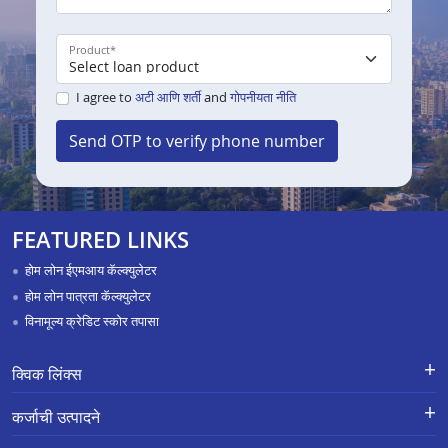
Product
*
I agree to
अटी आणि शर्ती
and
गोपनीयता नीति
Send OTP to verify phone number
FEATURED LINKS
होम लोन ईएमआय कॅल्क्युलेटर
होम लोन पात्रता कॅल्क्युलेटर
विनामूल्य क्रेडिट स्कोर तपासा
क्विक लिंक्स
नवीन कर्जासाठी अर्ज
तक्रार निवारण-एक्स-ग्रेशिया पेमेंट स्कीम
कर्जाची उत्पादने
APR Calculator
करिअर