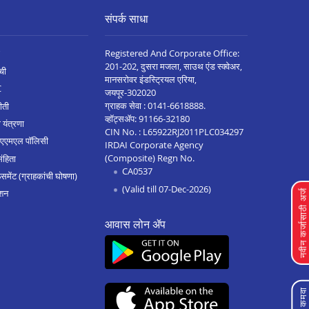
संपर्क साधा
Registered And Corporate Office:
201-202, दुसरा मजला, साउथ एंड स्क्वेअर,
ची
मानसरोवर इंडस्ट्रियल एरिया,
C
जयपूर-302020
ग्राहक सेवा :
0141-6618888
.
ीती
व्हॉट्सॲप:
91166-32180
 यंत्रणा
CIN No. : L65922RJ2011PLC034297
 एएमएल पॉलिसी
IRDAI Corporate Agency
(Composite) Regn No.
संहिता
CA0537
मेंट (ग्राहकांची घोषणा)
(Valid till 07-Dec-2026)
शन
नवीन कर्जासाठी अर्
आवास लोन ॲप