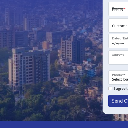
पिन कोड
*
Customer
Date of Bir
Address
Product
*
I agree 
Send O