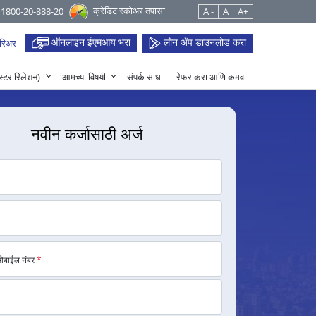
क्रेडिट स्कोअर तपासा
 1800-20-888-20
A -
A
A+
ऑनलाइन ईएमआय भरा
लोन ॲप डाउनलोड करा
रिअर
हेस्टर रिलेशन)
आमच्या विषयी
संपर्क साधा
रेफर करा आणि कमवा
नवीन कर्जासाठी अर्ज
मोबाईल नंबर
*