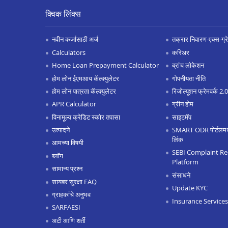
क्विक लिंक्स
नवीन कर्जासाठी अर्ज
तक्रार निवारण-एक्स-ग्रेश
Calculators
करिअर
Home Loan Prepayment Calculator
ब्रांच लोकेशन
होम लोन ईएमआय कॅल्क्युलेटर
गोपनीयता नीति
होम लोन पात्रता कॅल्क्युलेटर
रिजोल्यूशन फ्रेमवर्क 2
APR Calculator
ग्रीन होम
विनामूल्य क्रेडिट स्कोर तपासा
साइटमॅप
उत्पादने
SMART ODR पोर्टलमध्ये
लिंक
आमच्या विषयी
SEBI Complaint Re
ब्लॉग
Platform
सामान्य प्रश्न
संसाधने
सायबर सुरक्षा FAQ
Update KYC
ग्राहकांचे अनुभव
Insurance Services
SARFAESI
अटी आणि शर्ती