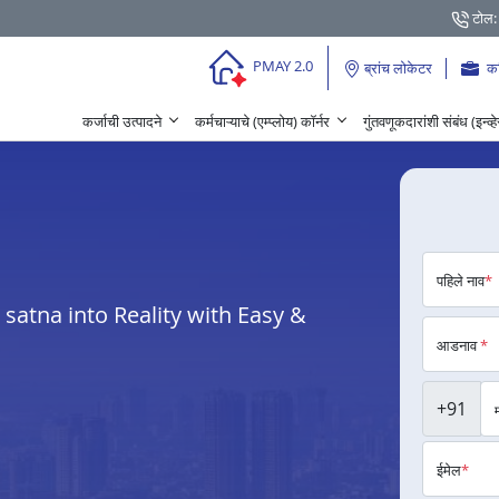
टोल:
PMAY 2.0
ब्रांच लोकेटर
क
कर्जाची उत्पादने
कर्मचाऱ्याचे (एम्प्लोय) कॉर्नर
गुंतवणूकदारांशी संबंध (इन्व्
पहिले नाव
*
atna into Reality with Easy &
आडनाव
*
+91
ईमेल
*