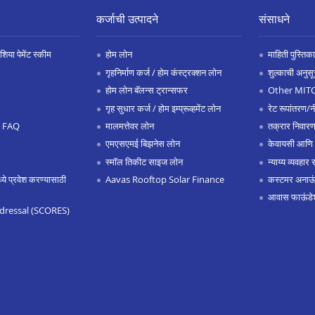
कर्जाची उत्पादने
संसाधने
िया पेमेंट स्कीम
होम लोन
माहिती पुस्तिका
गृहनिर्माण कर्ज / होम कंस्ट्रक्शन लोन
शुल्काची अनुसू
होम लोन बॅलन्स ट्रान्सफर
Other MIT
गृह सुधार कर्ज / होम इम्प्रूव्हमेंट लोन
रेट रूपांतरण/न
.0 FAQ
मालमत्तेवर लोन
तक्रार निवारण
एमएसएमई बिझनेस लोन
केवायसी आणि
स्मॉल तिकीट साइज लोन
न्याय्य व्यवहार 
 प्रवेश करण्यासाठी
Aavas Rooftop Solar Finance
कस्टमर अनाऊंस
आवास फाऊंडे
dressal (SCORES)