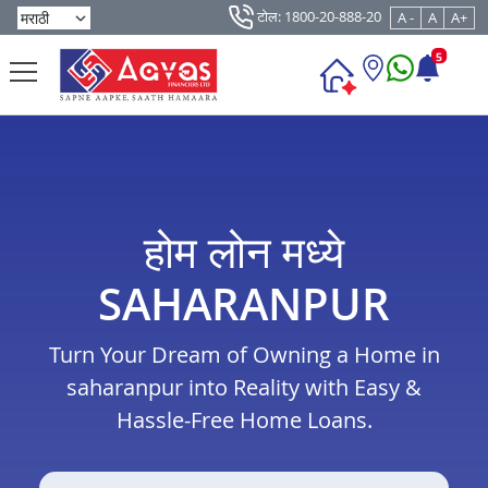
टोल: 1800-20-888-20
A -
A
A+
5
होम लोन मध्ये
SAHARANPUR
Turn Your Dream of Owning a Home in
saharanpur into Reality with Easy &
Hassle-Free Home Loans.