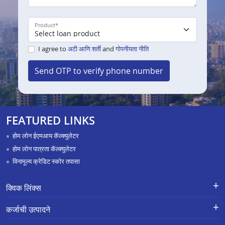
Product
*
I agree to
अटी आणि शर्ती
and
गोपनीयता नीति
Send OTP to verify phone number
FEATURED LINKS
होम लोन ईएमआय कॅल्क्युलेटर
होम लोन पात्रता कॅल्क्युलेटर
विनामूल्य क्रेडिट स्कोर तपासा
क्विक लिंक्स
नवीन कर्जासाठी अर्ज
तक्रार निवारण-एक्स-ग्रेशिया पेमेंट स्कीम
कर्जाची उत्पादने
APR Calculator
करिअर