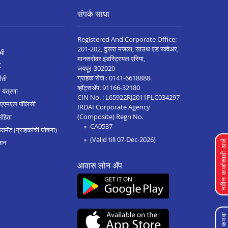
संपर्क साधा
Registered And Corporate Office:
201-202, दुसरा मजला, साउथ एंड स्क्वेअर,
ची
मानसरोवर इंडस्ट्रियल एरिया,
C
जयपूर-302020
ग्राहक सेवा :
0141-6618888
.
ीती
व्हॉट्सॲप:
91166-32180
 यंत्रणा
CIN No. : L65922RJ2011PLC034297
 एएमएल पॉलिसी
IRDAI Corporate Agency
(Composite) Regn No.
संहिता
CA0537
मेंट (ग्राहकांची घोषणा)
(Valid till 07-Dec-2026)
शन
नवीन कर्जासाठी अर्
आवास लोन ॲप