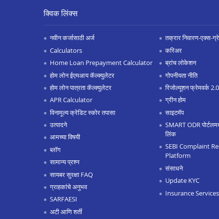
क्विक लिंक्स
नवीन कर्जासाठी अर्ज
तक्रार निवारण-एक्स-ग्रेश
Calculators
करिअर
Home Loan Prepayment Calculator
ब्रांच लोकेशन
होम लोन ईएमआय कॅल्क्युलेटर
गोपनीयता नीति
होम लोन पात्रता कॅल्क्युलेटर
रिजोल्यूशन फ्रेमवर्क 2
APR Calculator
ग्रीन होम
विनामूल्य क्रेडिट स्कोर तपासा
साइटमॅप
उत्पादने
SMART ODR पोर्टलमध्ये
लिंक
आमच्या विषयी
SEBI Complaint Re
ब्लॉग
Platform
सामान्य प्रश्न
संसाधने
सायबर सुरक्षा FAQ
Update KYC
ग्राहकांचे अनुभव
Insurance Services
SARFAESI
अटी आणि शर्ती