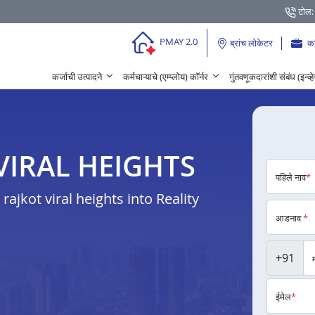
टोल:
PMAY 2.0
ब्रांच लोकेटर
क
कर्जाची उत्पादने
कर्मचाऱ्याचे (एम्प्लोय) कॉर्नर
गुंतवणूकदारांशी संबंध (इन्व्
T VIRAL HEIGHTS
पहिले नाव
*
jkot viral heights into Reality
आडनाव
*
+91
ईमेल
*