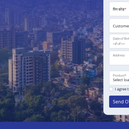
पिन कोड
*
Customer
Date of Bir
Address
Product
*
I agree 
Send O