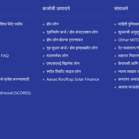
कर्जाची उत्पादने
संसाधने
िया पेमेंट स्कीम
होम लोन
माहिती पुस्तिका
गृहनिर्माण कर्ज / होम कंस्ट्रक्शन लोन
शुल्काची अनुसू
होम लोन बॅलन्स ट्रान्सफर
Other MIT
गृह सुधार कर्ज / होम इम्प्रूव्हमेंट लोन
रेट रूपांतरण/न
.0 FAQ
मालमत्तेवर लोन
तक्रार निवारण
एमएसएमई बिझनेस लोन
केवायसी आणि
स्मॉल तिकीट साइज लोन
न्याय्य व्यवहार 
 प्रवेश करण्यासाठी
Aavas Rooftop Solar Finance
कस्टमर अनाऊंस
आवास फाऊंडे
dressal (SCORES)