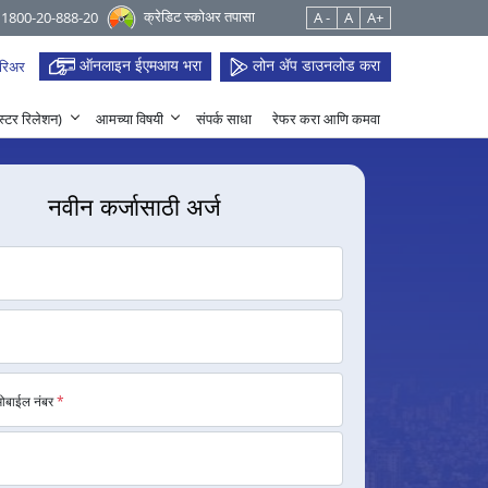
क्रेडिट स्कोअर तपासा
 1800-20-888-20
A -
A
A+
ऑनलाइन ईएमआय भरा
लोन ॲप डाउनलोड करा
रिअर
हेस्टर रिलेशन)
आमच्या विषयी
संपर्क साधा
रेफर करा आणि कमवा
नवीन कर्जासाठी अर्ज
मोबाईल नंबर
*