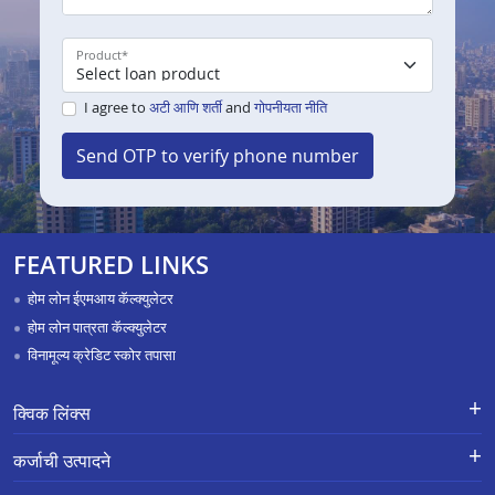
Product
*
I agree to
अटी आणि शर्ती
and
गोपनीयता नीति
Send OTP to verify phone number
FEATURED LINKS
होम लोन ईएमआय कॅल्क्युलेटर
होम लोन पात्रता कॅल्क्युलेटर
विनामूल्य क्रेडिट स्कोर तपासा
क्विक लिंक्स
नवीन कर्जासाठी अर्ज
तक्रार निवारण-एक्स-ग्रेशिया पेमेंट स्कीम
कर्जाची उत्पादने
APR Calculator
करिअर