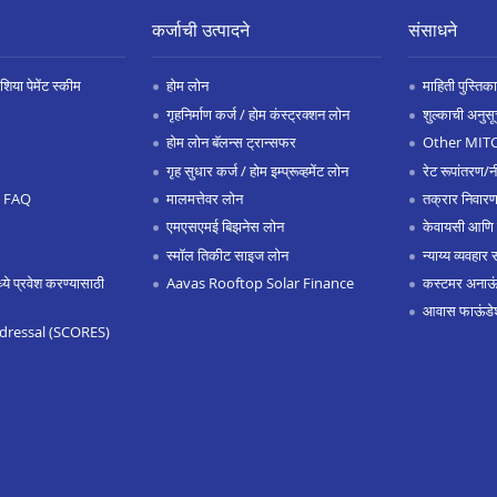
कर्जाची उत्पादने
संसाधने
िया पेमेंट स्कीम
होम लोन
माहिती पुस्तिका
गृहनिर्माण कर्ज / होम कंस्ट्रक्शन लोन
शुल्काची अनुसू
होम लोन बॅलन्स ट्रान्सफर
Other MIT
गृह सुधार कर्ज / होम इम्प्रूव्हमेंट लोन
रेट रूपांतरण/न
.0 FAQ
मालमत्तेवर लोन
तक्रार निवारण
एमएसएमई बिझनेस लोन
केवायसी आणि
स्मॉल तिकीट साइज लोन
न्याय्य व्यवहार 
 प्रवेश करण्यासाठी
Aavas Rooftop Solar Finance
कस्टमर अनाऊंस
आवास फाऊंडे
dressal (SCORES)