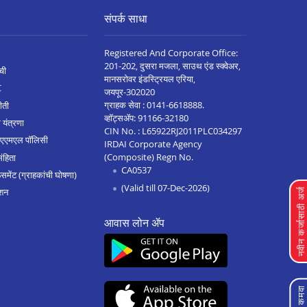
संपर्क साधा
Registered And Corporate Office:
201-202, दुसरा मजला, साउथ एंड स्क्वेअर,
ची
मानसरोवर इंडस्ट्रियल एरिया,
C
जयपूर-302020
ग्राहक सेवा :
0141-6618888
.
ीती
व्हॉट्सॲप:
91166-32180
 यंत्रणा
CIN No. : L65922RJ2011PLC034297
 एएमएल पॉलिसी
IRDAI Corporate Agency
(Composite) Regn No.
संहिता
CA0537
मेंट (ग्राहकांची घोषणा)
(Valid till 07-Dec-2026)
शन
नवीन कर्जासाठी अर्
आवास लोन ॲप