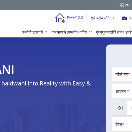
टोल:
PMAY 2.0
ब्रांच लोकेटर
क
कर्जाची उत्पादने
कर्मचाऱ्याचे (एम्प्लोय) कॉर्नर
गुंतवणूकदारांशी संबंध (इन्व्
ANI
पहिले नाव
*
aldwani into Reality with Easy &
आडनाव
*
+91
ईमेल
*