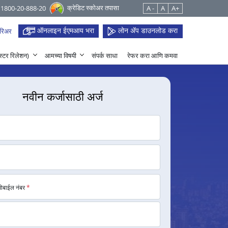
क्रेडिट स्कोअर तपासा
 1800-20-888-20
A -
A
A+
ऑनलाइन ईएमआय भरा
लोन ॲप डाउनलोड करा
रिअर
हेस्टर रिलेशन)
आमच्या विषयी
संपर्क साधा
रेफर करा आणि कमवा
नवीन कर्जासाठी अर्ज
मोबाईल नंबर
*