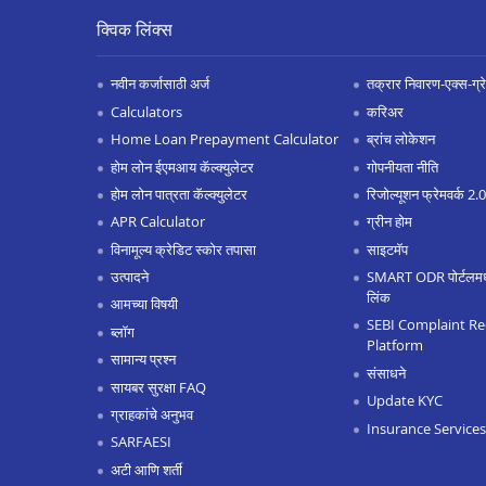
क्विक लिंक्स
नवीन कर्जासाठी अर्ज
तक्रार निवारण-एक्स-ग्रेश
Calculators
करिअर
Home Loan Prepayment Calculator
ब्रांच लोकेशन
होम लोन ईएमआय कॅल्क्युलेटर
गोपनीयता नीति
होम लोन पात्रता कॅल्क्युलेटर
रिजोल्यूशन फ्रेमवर्क 2
APR Calculator
ग्रीन होम
विनामूल्य क्रेडिट स्कोर तपासा
साइटमॅप
उत्पादने
SMART ODR पोर्टलमध्ये
लिंक
आमच्या विषयी
SEBI Complaint Re
ब्लॉग
Platform
सामान्य प्रश्न
संसाधने
सायबर सुरक्षा FAQ
Update KYC
ग्राहकांचे अनुभव
Insurance Services
SARFAESI
अटी आणि शर्ती