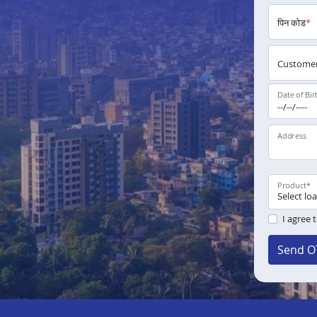
पिन कोड
*
Customer
Date of Bir
Address
Product
*
I agree 
Send O